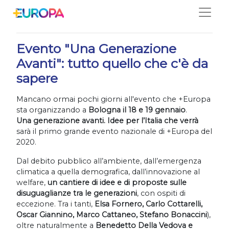
Salta
16/01/2020
Evento "Una Generazione
Avanti": tutto quello che c'è da
sapere
Mancano ormai pochi giorni all'evento che +Europa
sta organizzando a
Bologna il 18 e 19 gennaio
.
Una generazione avanti. Idee per l’Italia che verrà
sarà il primo grande evento nazionale di +Europa del
2020.
Dal debito pubblico all’ambiente, dall’emergenza
climatica a quella demografica, dall’innovazione al
welfare,
un cantiere di idee e di proposte sulle
disuguaglianze tra le generazioni
, con ospiti di
eccezione. Tra i tanti,
Elsa Fornero, Carlo Cottarelli,
Oscar Giannino, Marco Cattaneo, Stefano Bonaccini
),
oltre naturalmente a
Benedetto Della Vedova e