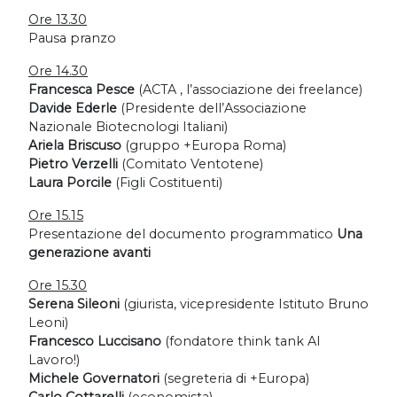
Ore 13.30
Pausa pranzo
Ore 14.30
Francesca Pesce
(ACTA , l’associazione dei freelance)
Davide Ederle
(Presidente dell’Associazione
Nazionale Biotecnologi Italiani)
Ariela Briscuso
(gruppo +Europa Roma)
Pietro Verzelli
(Comitato Ventotene)
Laura Porcile
(Figli Costituenti)
Ore 15.15
Presentazione del documento programmatico
Una
generazione avanti
Ore 15.30
Serena Sileoni
(giurista, vicepresidente Istituto Bruno
Leoni)
Francesco Luccisano
(fondatore think tank Al
Lavoro!)
Michele Governatori
(segreteria di +Europa)