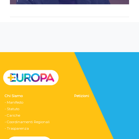
Chi Siamo
Petizioni
- Manifesto
- Statuto
- Cariche
- Coordinamenti Regionali
- Trasparenza