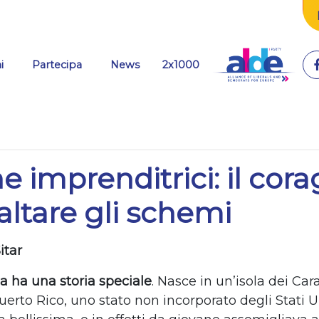
(current)
i
Partecipa
News
2x1000
 imprenditrici: il cora
baltare gli schemi
itar
ha una storia speciale
. Nasce in un’isola dei Cara
erto Rico, uno stato non incorporato degli Stati U