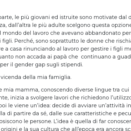
arte, le più giovani ed istruite sono motivate dal 
a, dall’altra le più adulte scelgono questa opzion
el mondo del lavoro che avevano abbandonato per
 figli.
Perché, sono soprattutto le donne che rischi
e a casa rinunciando al lavoro per gestire i figli m
uanto non accada ai papà che
continuano a guad
per il gender gap sugli stipendi.
 vicenda della mia famiglia.
e mia mamma, conoscendo diverse lingue tra cui l
e, inizia a svolgere lavori che richiedono l’utilizz
oi le viene un’idea: decide di avviare un’attività in
lla di partire da sé, dalle sue caratteristiche e pecu
osiscono le persone. L’idea è quella di far conosce
e origini e la sua cultura che all’epoca era ancora 