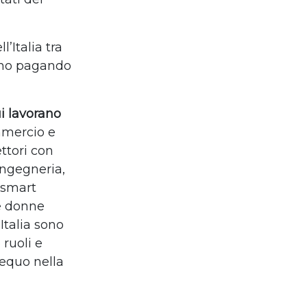
’Italia tra
anno pagando
ui lavorano
mmercio e
ttori con
ingegneria,
o smart
le donne
Italia sono
ruoli e
 equo nella