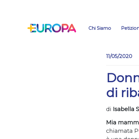
Salta
Chi Siamo
Petizion
11/05/2020
Donne
di ri
di
Isabella S
Mia mamma 
chiamata Pu