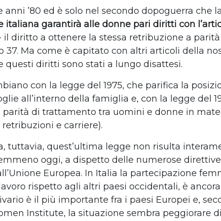
e anni
’80 ed è solo nel secondo dopoguerra che l
 italiana garantirà alle donne pari diritti con l’arti
- il diritto a ottenere la stessa retribuzione a parità
lo 37. Ma come è capitato con altri articoli della no
 questi diritti sono stati a lungo disattesi.
biano con la legge del 1975, che parifica la posizi
lie all’interno della famiglia e, con la legge del 1
a parità di trattamento tra uomini e donne in mater
 retribuzioni e carriere).
a, tuttavia, quest’ultima legge non risulta interam
emmeno oggi, a dispetto delle numerose diretti
all’Unione Europea.
In Italia la partecipazione fem
voro rispetto agli altri paesi occidentali, è ancor
 divario è il più importante fra i paesi Europei e, se
en Institute, la situazione sembra peggiorare di