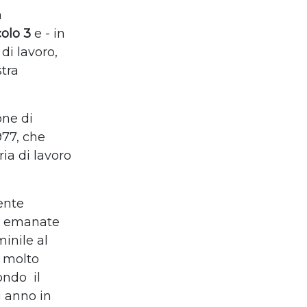
a
colo 3
e - in
 di lavoro,
stra
one di
977, che
ia di lavoro
ente
ve emanate
minile al
a molto
condo
il
 anno in