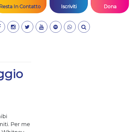
Resta In Contatto
Iscriviti
Dona
ggio
ibi
niti. Per me