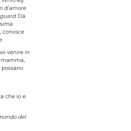
 a Whitney
lm d’amore
guard
. Da
issima
i, conosce
e.
oi venire in
mia mamma,
e possano
ta che io e
 mondo del