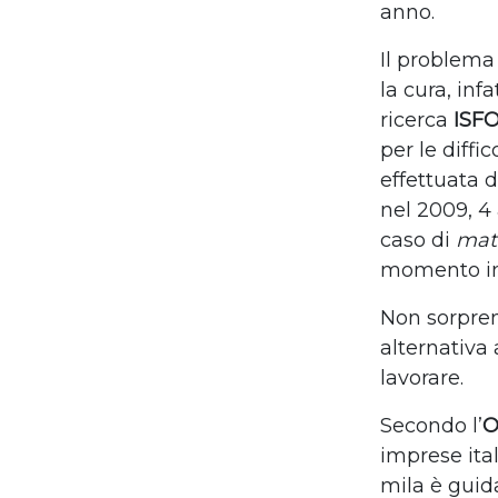
anno.
Il problema
la cura, inf
ricerca
ISF
per le diffi
effettuata d
nel 2009, 4
caso di
mat
momento in 
Non sorpren
alternativa 
lavorare.
Secondo l’
O
imprese ita
mila è guid