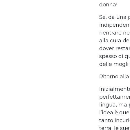
donna!
Se, da una p
indipendenz
rientrare n
alla cura dei
dover restar
spesso di q
delle mogli 
Ritorno alla
Inizialment
perfettament
lingua, ma p
l’idea è que
tanto incuri
terra, le su