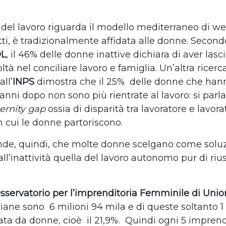
 del lavoro riguarda il modello mediterraneo di wel
atti, è tradizionalmente affidata alle donne. Secon
OL
, il 46% delle donne inattive dichiara di aver lasci
coltà nel conciliare lavoro e famiglia. Un’altra ricerc
all’
INPS
dimostra che il 25%
delle donne che hann
 anni dopo non sono più rientrate al lavoro:
si parl
ernity gap
ossia di disparità tra lavoratore e lavora
cui le donne partoriscono.
de, quindi, che molte donne scelgano come solu
all’inattività quella del lavoro autonomo pur di rius
sservatorio per l’imprenditoria Femminile di Un
liane sono
6 milioni 94 mila e di queste soltanto 1
ata da donne, cioè
il 21,9%.
Quindi ogni 5 imprend