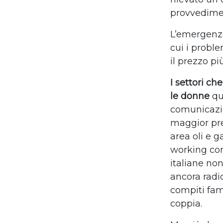
provvediment
L’emergenza
cui i probl
il prezzo più
I settori ch
le donne
qu
comunicazio
maggior pre
area oli e g
working con 
italiane non
ancora radi
compiti fami
coppia.