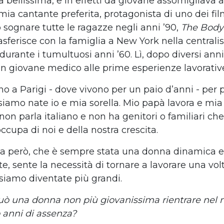
 bellissima, e in effetti da giovane assomigliava
mia cantante preferita, protagonista di uno dei fi
 sognare tutte le ragazze negli anni ’90,
The Body
rasferisce con la famiglia a New York nella central
urante i tumultuosi anni ’60. Lì, dopo diversi ann
n giovane medico alle prime esperienze lavorativ
no a Parigi - dove vivono per un paio d’anni
-
per p
e siamo nate io e mia sorella. Mio papà lavora e 
non parla italiano e non ha genitori o familiari ch
 occupa di noi e della nostra crescita.
però, che è sempre stata una donna dinamica e
, sente la necessità di tornare a lavorare una vol
 siamo diventate più grandi.
ò una donna non più giovanissima rientrare nel
 anni di assenza?