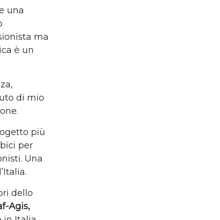
re una
o
sionista ma
ica è un
nza,
uto di mio
ione.
rogetto più
bici per
nisti. Una
Italia.
ri dello
f-Agis,
in Italia