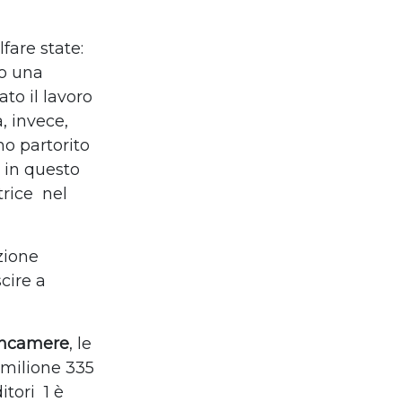
fare state:
do una
ato il lavoro
a, invece,
o partorito
a in questo
trice
nel
zione
cire a
ioncamere
, le
 milione 335
itori
1 è