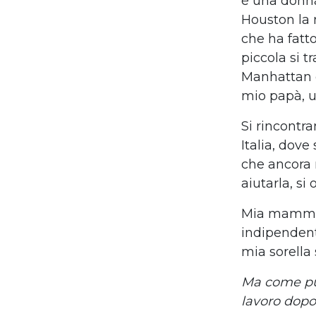
è una donna
Houston la 
che ha fatto
piccola si t
Manhattan d
mio papà, u
Si rincontra
Italia, dov
che ancora 
aiutarla, si
Mia mamma 
indipendente
mia sorella
Ma come pu
lavoro dopo