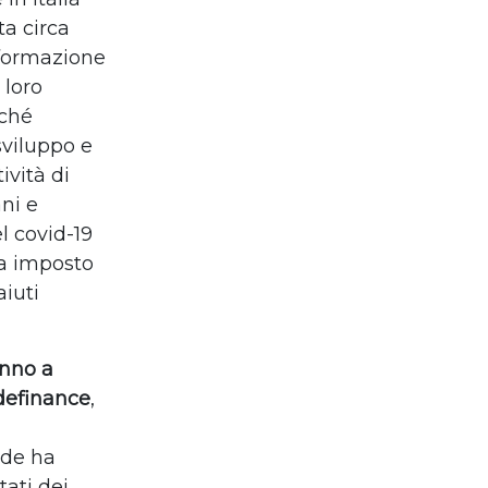
a circa
 formazione
 loro
iché
sviluppo e
ività di
ni e
 covid-19
ha imposto
aiuti
anno a
efinance
,
rde ha
tati dei