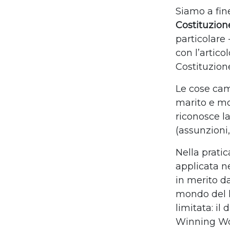
Siamo a fin
Costituzione
particolare 
con l’artico
Costituzione
Le cose cam
marito e mog
riconosce l
(assunzioni,
Nella pratic
applicata n
in merito d
mondo del la
limitata: il
Winning Wom