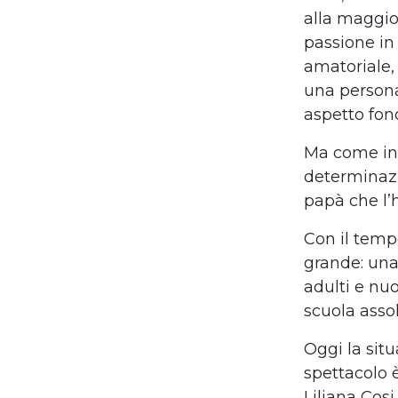
alla maggio
passione in 
amatoriale,
una persona
aspetto fon
Ma come iniz
determinazi
papà che l’
Con il tempo 
grande: una 
adulti e nuo
scuola assol
Oggi la situ
spettacolo 
Liliana Cosi