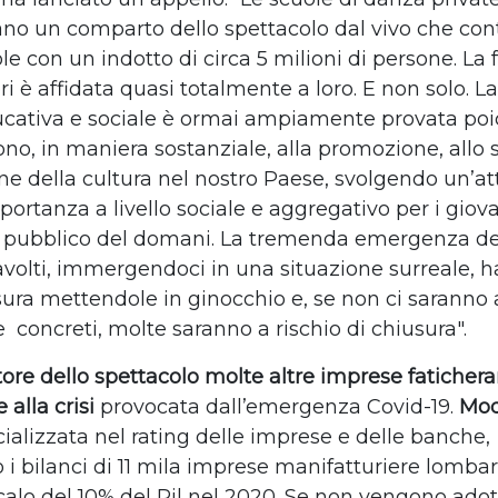
no un comparto dello spettacolo dal vivo che cont
le con un indotto di circa 5 milioni di persone. La
i è affidata quasi totalmente a loro. E non solo. La
cativa e sociale è ormai ampiamente provata po
ono, in maniera sostanziale, alla promozione, allo 
one della cultura nel nostro Paese, svolgendo un’att
ortanza a livello sociale e aggregativo per i giova
 pubblico del domani. La tremenda emergenza del
ravolti, immergendoci in una situazione surreale, 
sura mettendole in ginocchio e, se non ci saranno 
e
concreti, molte saranno a rischio di chiusura".
tore dello spettacolo molte altre imprese faticher
 alla crisi
provocata dall’emergenza Covid-19.
Mod
ializzata nel rating delle imprese e delle banche,
 i bilanci di 11 mila imprese manifatturiere lomba
calo del 10% del Pil nel 2020. Se non vengono adot