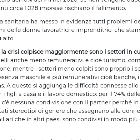
i circa 1.028 imprese rischiano il fallimento.
 sanitaria ha messo in evidenza tutti problemi dell
emi delle donne lavoratrici e imprenditrici che st
 alto.
e la crisi colpisce maggiormente sono i settori in c
elli anche meno remunerativi e cioè turismo, co
ne; mentre i settori meno colpiti sono proprio i se
senza maschile e più remunerativi cioè banche, 
as. A questo si aggiunga le difficoltà connesse all
i figli a casa e il lavoro domestico: per il 74% del
 c’è nessuna condivisione con il partner perché in 
cati stereotipi di genere che
assegnano alle donne 
liari che in altri paesi sono condivisi in modo più