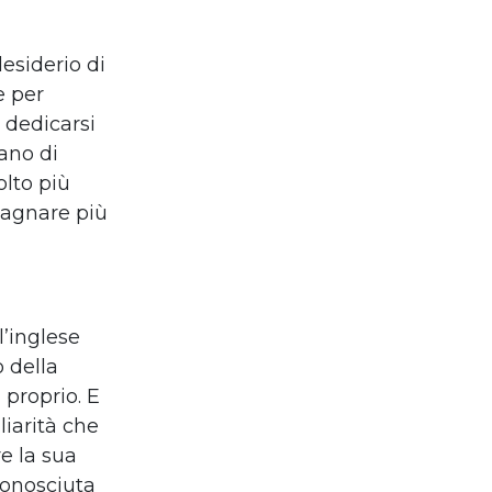
desiderio di
e per
 dedicarsi
ano di
olto più
agnare più
’inglese
o della
 proprio. E
liarità che
re la sua
sconosciuta