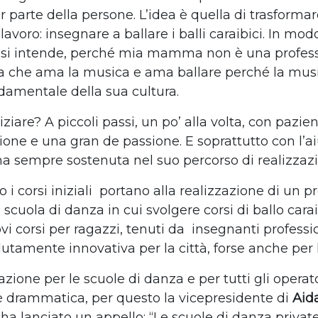
r parte della persone. L’idea è quella di trasforma
lavoro: insegnare a ballare i balli caraibici. In mod
 si intende, perché mia mamma non è una profes
 che ama la musica e ama ballare perché la mus
damentale della sua cultura.
iare? A piccoli passi, un po’ alla volta, con pazie
one e una gran de passione. E soprattutto con l’ai
ha sempre sostenuta nel suo percorso di realizzaz
i corsi iniziali
portano alla realizzazione di un p
scuola di danza in cui svolgere corsi di ballo carai
vi corsi per ragazzi, tenuti da
insegnanti professio
utamente innovativa per la città, forse anche per l’
azione per le scuole di danza e per tutti gli operato
è drammatica, per questo la vicepresidente di
Aida
 ha lanciato un appello:
“Le scuole di danza private 