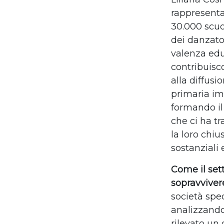
rappresenta
30.000 scuo
dei danzator
valenza edu
contribuisc
alla diffusi
primaria imp
formando il
che ci ha t
la loro chiu
sostanziali 
Come il set
sopravvivere
società spec
analizzando
rilevato un 