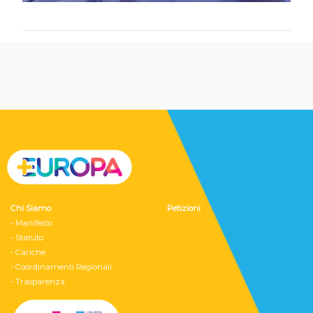
Chi Siamo
Petizioni
- Manifesto
- Statuto
- Cariche
- Coordinamenti Regionali
- Trasparenza