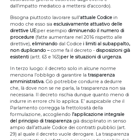
dall’impatto mediatico a mettersi d’accordo).
Bisogna piuttosto lavorare sull’
attuale Codice
in
modo che esso sia
esclusivamente attuativo delle
direttive UE:
per esempio
diminuendo il numero di
procedure
(fatte aumentare nel 2016 rispetto alle
direttive),
eliminando
dal Codice
i limiti al subappalto,
non duplicando –
come fa il decreto -
disposizioni già
esistenti
(artt. 63 e 163)
per le situazioni di urgenza.
In terzo luogo: il decreto solo in alcune norme
menziona l’obbligo di garantire la
trasparenza
amministrativa.
Ciò potrebbe condurre a dedurre
che, là dove non se ne parla, la trasparenza non sia
necessaria. Il decreto rischia dunque quanto meno di
indurre in errore chi lo applica. E’ auspicabile che il
Parlamento corregga la frettolosità della
formulazione, accogliendo
l’applicazione integrale
del principio di trasparenza
già disciplinato in senso
ampio dall’attuale Codice dei contratti pubblici (art.
29) al quale il decreto vuole derogare. La trasparenza