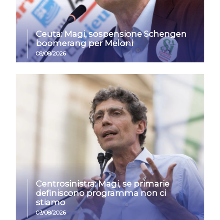
Ceuta: Magi, sospensione Schengen
boomerang per Meloni
08/08/2026
Centrosinistra: Magi, se primarie
definiscono programma non ci
stiamo
03/08/2026