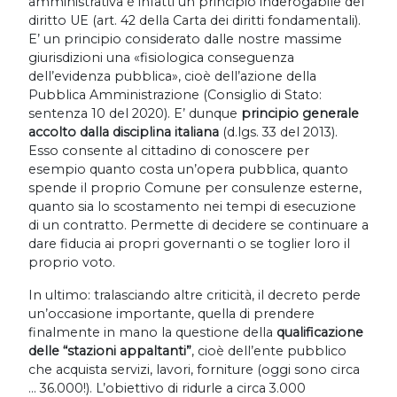
amministrativa è infatti un principio inderogabile del
diritto UE (art. 42 della Carta dei diritti fondamentali).
E’ un principio considerato dalle nostre massime
giurisdizioni una «fisiologica conseguenza
dell’evidenza pubblica», cioè dell’azione della
Pubblica Amministrazione (Consiglio di Stato:
sentenza 10 del 2020). E’ dunque
principio generale
accolto dalla disciplina italiana
(d.lgs. 33 del 2013).
Esso consente al cittadino di conoscere per
esempio quanto costa un’opera pubblica, quanto
spende il proprio Comune per consulenze esterne,
quanto sia lo scostamento nei tempi di esecuzione
di un contratto. Permette di decidere se continuare a
dare fiducia ai propri governanti o se toglier loro il
proprio voto.
In ultimo: tralasciando altre criticità, il decreto perde
un’occasione importante, quella di prendere
finalmente in mano la questione della
q
ualificazione
delle “stazioni appaltanti”
, cioè dell’ente pubblico
che acquista servizi, lavori, forniture (oggi sono circa
… 36.000!). L’obiettivo di ridurle a circa 3.000