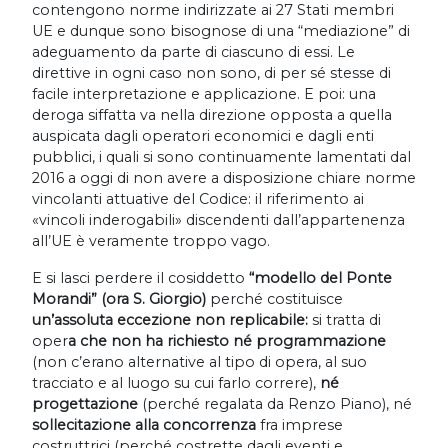
contengono norme indirizzate ai 27 Stati membri
UE e dunque sono bisognose di una “mediazione” di
adeguamento da parte di ciascuno di essi. Le
direttive in ogni caso non sono, di per sé stesse di
facile interpretazione e applicazione. E poi: una
deroga siffatta va nella direzione opposta a quella
auspicata dagli operatori economici e dagli enti
pubblici, i quali si sono continuamente lamentati dal
2016 a oggi di non avere a disposizione chiare norme
vincolanti attuative del Codice: il riferimento ai
«vincoli inderogabili» discendenti dall’appartenenza
all’UE è veramente troppo vago.
E si lasci perdere il cosiddetto
“modello del Ponte
Morandi” (ora S. Giorgio)
perché costituisce
un’assoluta eccezione non replicabile:
si tratta di
oper
a che non ha richiesto né programmazione
(non c’erano alternative al tipo di opera, al suo
tracciato e al luogo su cui farlo correre),
né
progettazione
(perché regalata da Renzo Piano), né
sollecitazione alla concorrenza
fra imprese
costruttrici (perché costrette dagli eventi e