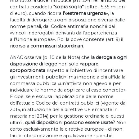
Anzitutto là dove introduce (art. 2.4) nell’ambito dei
contratti cosiddetti
“sopra soglia”
(oltre i 5,35 milioni
di euro), quando ricorra
l’«estrema urgenza
», la
facoltà di derogare a ogni disposizione diversa dalle
norme penali, dal Codice antimafia nonché dai
«vincoli inderogabili derivanti dall’appartenenza
all’Unione europea». Poi là dove consente (art. 9) il
ricorso a commissari straordinari
.
ANAC osserva (p. 10 della Nota) che
la deroga a ogni
disposizione di legge
non solo «
appare
sproporzionata
rispetto all’obiettivo di incentivare
gli investimenti pubblici», ma impone a chi affida la
commessa pubblica «un’attività non agevole per
individuare le norme da applicare al caso concreto».
E cioè: se è esclusa l’applicazione delle norme
dell’attuale Codice dei contratti pubblici (vigente dal
2016, in attuazione delle direttive UE emanate in
materia nel 2014) per la gestione ordinaria di questi
ultimi,
quali disposizioni possono essere usate?
Non
certo esclusivamente le direttive europee - di non
facile interpretazione e applicazione - perché