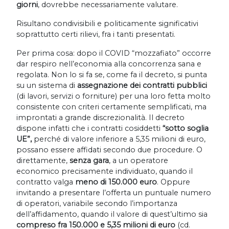
giorni
, dovrebbe necessariamente valutare.
Risultano condivisibili e politicamente significativi
soprattutto certi rilievi, fra i tanti presentati.
Per prima cosa: dopo il COVID “mozzafiato” occorre
dar respiro nell’economia alla concorrenza sana e
regolata. Non lo si fa se, come fa il decreto, si punta
su un sistema di
assegnazione dei contratti pubblici
(di lavori, servizi o forniture) per una loro fetta molto
consistente con criteri certamente semplificati, ma
improntati a grande discrezionalità. Il decreto
dispone infatti che i contratti cosiddetti
“sotto soglia
UE”,
perché di valore inferiore a 5,35 milioni di euro,
possano essere affidati secondo due procedure. O
direttamente,
senza gara
, a un operatore
economico precisamente individuato, quando il
contratto valga
meno di 150.000 euro
. Oppure
invitando a presentare l’offerta un puntuale numero
di operatori, variabile secondo l’importanza
dell’affidamento, quando il valore di quest’ultimo sia
compreso fra 150.000 e 5,35 milioni di euro
(cd.