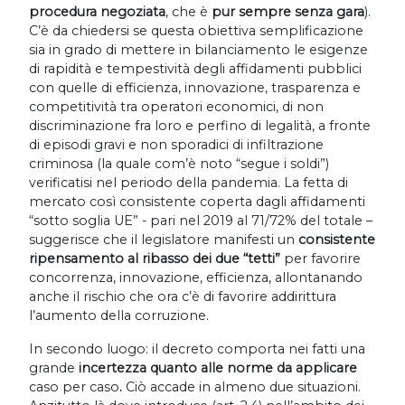
procedura negoziata
, che è
pur sempre senza gara
).
C’è da chiedersi se questa obiettiva semplificazione
sia in grado di mettere in bilanciamento le esigenze
di rapidità e tempestività degli affidamenti pubblici
con quelle di efficienza, innovazione, trasparenza e
competitività tra operatori economici, di non
discriminazione fra loro e perfino di legalità, a fronte
di episodi gravi e non sporadici di infiltrazione
criminosa (la quale com’è noto “segue i soldi”)
verificatisi nel periodo della pandemia. La fetta di
mercato così consistente coperta dagli affidamenti
“sotto soglia UE” - pari nel 2019 al 71/72% del totale –
suggerisce che il legislatore manifesti un
consistente
ripensamento al ribasso dei due “tetti”
per favorire
concorrenza, innovazione, efficienza, allontanando
anche il rischio che ora c’è di favorire addirittura
l’aumento della corruzione.
In secondo luogo: il decreto comporta nei fatti una
grande
incertezza quanto alle norme
da applicare
caso per caso
.
Ciò accade in almeno due situazioni.