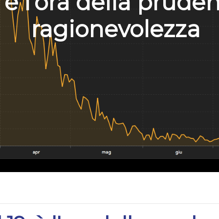
 è l'ora della prude
ragionevolezza