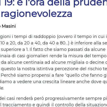
 19: è l'ora della prude
 ragionevolezza
 Masini
gioni i tempi di raddoppio (ovvero il tempo in cui i
0 a 20, da 20 a 40, da 40 a 80…) è inferiore alla s
è superiore a 1. Il fatto che siamo passati da alcun
inaia di casi giornalieri rende la misura del temp
 da alcune centinaia ad alcune migliaia o decine d
questo la nostra istintiva percezione del rischio t
. Perché siamo propensi a fare “quello che fanno gli 
iamo a vedere una crescita lineare anche dove q
e.
ei casi renderà però progressivamente sempre p
 tracciamento e quindi il controllo della situazion