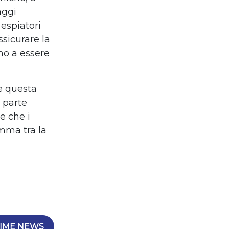
aggi
 espiatori
ssicurare la
no a essere
he questa
 parte
e che i
mma tra la
IME NEWS