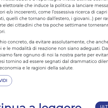
 elettorale che induce la politica a lanciare mess
ri e/o incoerenti, come l’ossessiva ricerca di capri
ti, quelli che tornano dall’estero, i giovani…) per ra
te dei cittadini che tra poche settimane torneran
ri.
ischio concreto, da evitare assolutamente, che anc
pi e le modalità di reazione non siano adeguati. Da
biamo fare ognuno di noi la nostra parte per evitar
si tornino ad essere segnati dal drammatico dile
'economia e le ragioni della salute.
IDI
ULT