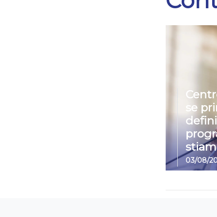
Cont
Centr
se pr
defin
prog
stiam
03/08/2