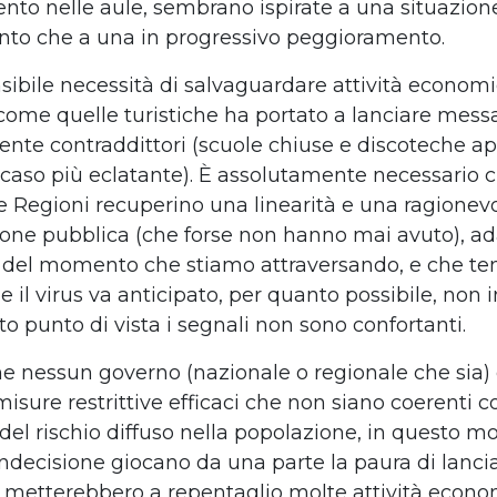
nto nelle aule, sembrano ispirate a una situazione
to che a una in progressivo peggioramento.
ibile necessità di salvaguardare attività econom
come quelle turistiche ha portato a lanciare mess
nte contraddittori (scuole chiuse e discoteche ap
l caso più eclatante). È assolutamente necessario c
e Regioni recuperino una linearità e una ragionev
ne pubblica (che forse non hanno mai avuto), ada
 del momento che stiamo attraversando, e che t
 il virus va anticipato, per quanto possibile, non 
o punto di vista i segnali non sono confortanti.
he nessun governo (nazionale o regionale che sia) 
isure restrittive efficaci che non siano coerenti c
del rischio diffuso nella popolazione, in questo 
indecisione giocano da una parte la paura di lancia
e metterebbero a repentaglio molte attività econo