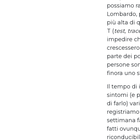
possiamo ra
Lombardo, p
più alta di
T (
test, tra
impedire ch
crescessero
parte dei p
persone sono
finora uno 
Il tempo di
sintomi (e p
di farlo) va
registriamo
settimana f
fatti ovunq
riconducibil