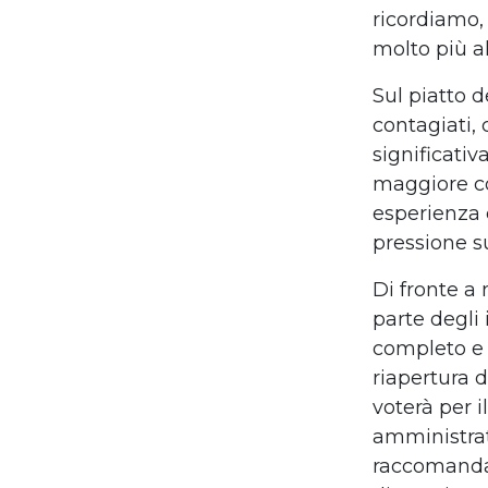
ricordiamo,
molto più al
Sul piatto d
contagiati, 
significati
maggiore c
esperienza c
pressione su
Di fronte a 
parte degli 
completo e 
riapertura d
voterà per i
amministrat
raccomandaz