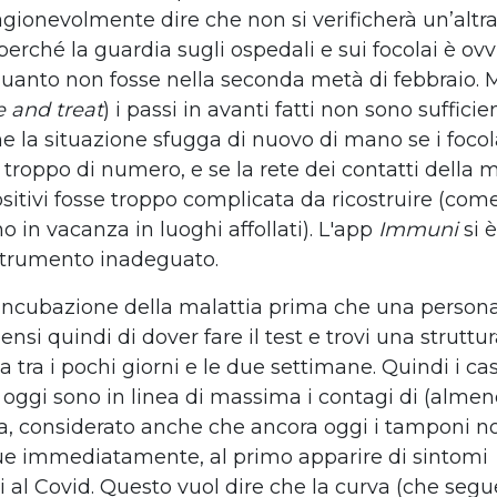
gionevolmente dire che non si verificherà un’altr
erché la guardia sugli ospedali e sui focolai è o
 quanto non fosse nella seconda metà di febbraio. M
ce and treat
) i passi in avanti fatti non sono sufficie
e la situazione sfugga di nuovo di mano se i focol
 troppo di numero, e se la rete dei contatti della 
ositivi fosse troppo complicata da ricostruire (co
 in vacanza in luoghi affollati). L'app
Immuni
si è
strumento inadeguato.
 incubazione della malattia prima che una persona 
ensi quindi di dover fare il test e trovi una struttu
ria tra i pochi giorni e le due settimane. Quindi i ca
 oggi sono in linea di massima i contagi di (alme
a, considerato anche che ancora oggi i tamponi 
ue immediatamente, al primo apparire di sintomi
i al Covid. Questo vuol dire che la curva (che segue