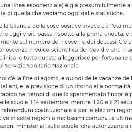
 una linea esponenziale) è già presumibilmente a
ta di quella che vediamo oggi dalle statistiche.
ella bilancia delle cose positive invece c'è l'età m
che oggi è più bassa rispetto alla prima ondata, e
vamente sul numero dei ricoveri e dei decessi. C'è
onoscenza medico-scientifica del Covid e una ma
linica, e tutto questo alleggerisce per fortuna (e p
l Servizio Sanitario Nazionale.
noi c’è la fine di agosto, e quindi delle vacanze de
italiani, e la previsione di un ritorno alla normalità
rapido nei tempi di quello sperimentato finora: è p
elle scuole il 14 settembre, mentre il 20 e il 21 set
l referendum costituzionale e per le elezioni region
ive in sette regioni e moltissimi comuni. Le ultim
ioni ministeriali sulle scuole, che autorizzano a 