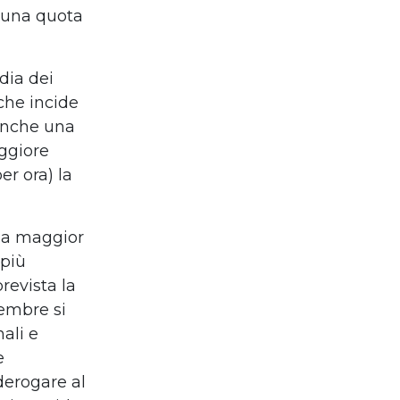
 una quota
edia dei
 che incide
 anche una
ggiore
er ora) la
lla maggior
 più
revista la
tembre si
ali e
e
derogare al