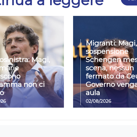
inua a leggere
Migranti: Magi,
sospensione
osinistra: Magi,
Schengen mes
imarie
scena, nessun
iscono
fermato da Ceu
ramma non ci
Governo venga
o
aula
026
02/08/2026