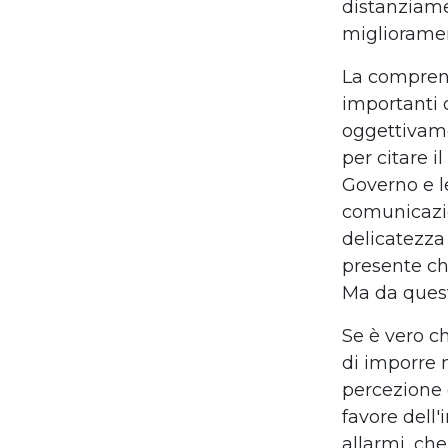
distanziame
miglioramen
La comprens
importanti 
oggettivame
per citare i
Governo e l
comunicazio
delicatezza
presente che
Ma da quest
Se è vero c
di imporre m
percezione 
favore dell'
allarmi, ch