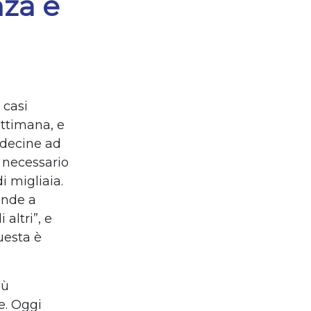
nza e
 casi
ettimana, e
e decine ad
o necessario
i migliaia.
ende a
altri”, e
uesta è
iù
e. Oggi