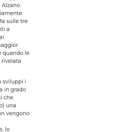
a Alzano
vviamente
a sulle tre
nti a
ai
maggior
me quando le
 rivelata
sviluppi i
ra in grado
si che
no) una
non vengono
, lo