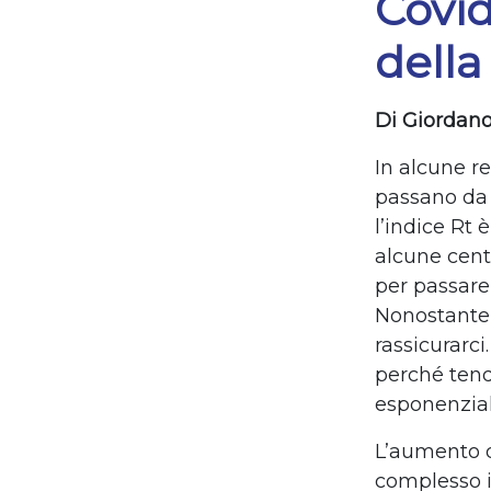
Covid
della
Di Giordano
In alcune re
passano da 1
l’indice Rt 
alcune cent
per passare
Nonostante 
rassicurarci
perché tend
esponenzial
L’aumento d
complesso il