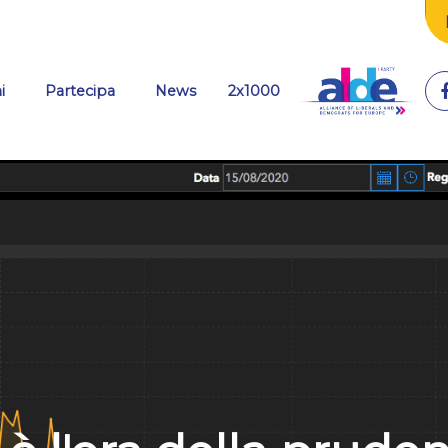
(current)
i
Partecipa
News
2x1000