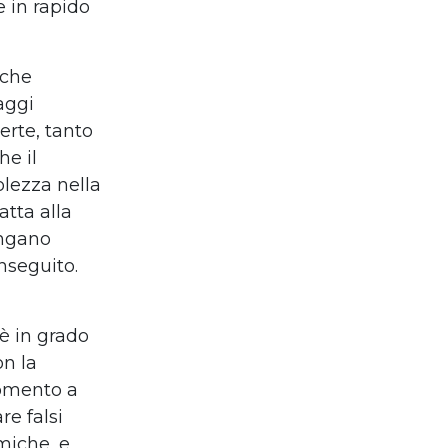
 in rapido
iche
aggi
erte, tanto
he il
olezza nella
tta alla
engano
inseguito.
è in grado
on la
momento a
re falsi
miche, e