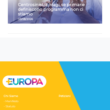
Centrosinistra: Magi, se primarie
definiscono programma non ci
stiamo
03/08/2026
Chi Siamo
Petizioni
- Manifesto
- Statuto