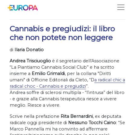
Salta
29/03/2021
Cannabis e pregiudizi: il libro
che non potete non leggere
di
Ilaria Donatio
Andrea Trisciuoglio
è il segretario dell'Associazione
“La Piantiamo Cannabis Social Club” e ha scritto
insieme a
Emilio Grimaldi
, per la collana "Diritti
umani" di Officine Editoriali da Cleto, “D
a radical chic a
radical choc - Cannabis e pregiudizi
”.
Andrea soffre di sclerosi multipla - “l’intrusa” del libro
- e grazie alla Cannabis terapeutica riesce a vivere
meglio. Riesce a vivere.
Scrive nella prefazione
Rita Bernardini
, ex deputata
radicale oggi presidente di
Nessuno Tocchi Caino
: “Se
Marco Pannella mi ha convinto ad affermare