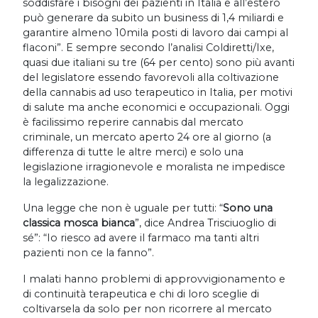
soddisfare i bisogni dei pazienti in Italia e all’estero
può generare da subito un business di 1,4 miliardi e
garantire almeno 10mila posti di lavoro dai campi al
flaconi”. E sempre secondo l’analisi Coldiretti/Ixe,
quasi due italiani su tre (64 per cento) sono più avanti
del legislatore essendo favorevoli alla coltivazione
della cannabis ad uso terapeutico in Italia, per motivi
di salute ma anche economici e occupazionali. Oggi
è facilissimo reperire cannabis dal mercato
criminale, un mercato aperto 24 ore al giorno (a
differenza di tutte le altre merci) e solo una
legislazione irragionevole e moralista ne impedisce
la legalizzazione.
Una legge che non è uguale per tutti: “
Sono una
classica mosca bianca
”, dice Andrea Trisciuoglio di
sé”: “Io riesco ad avere il farmaco ma tanti altri
pazienti non ce la fanno”.
I malati hanno problemi di approvvigionamento e
di continuità terapeutica e chi di loro sceglie di
coltivarsela da solo per non ricorrere al mercato