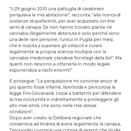
“Il 29 giugno 2010 una pattuglia di carabinieri
perquisiva la mia abitazione”, racconta, “alla ricerca di
sostanze stupefacenti, per aver acquistato on-line
semi di canapa. Se non hanno trovato piante né
cannabis illegalmente detenuta è solo perché sono
una delle rare persone, l’unico in Puglia per mesi,
che è riuscita a superare gli ostacoli e curare
legalmente la propria sclerosi multipla con la
cannabis medicinale olandese fornitagli dalla Asl”. Ma
quanti non riescono a ottenerla in modo legale
esponendosi a rischi enormi?
E prosegue: “La perquisizione mi convinse ancor di
più quanto fosse infame, liberticida e pericolosa la
legge Fini-Giovanardi. Iniziai a battermi per difendere
la mia incolumità e indirettamente a proteggere gli
altri miei simili, che sono nelle mie stesse
condizioni”.
Dopo aver creato la Delibera regionale che
consentiva ad Andrea di avere legalmente la canapa,
Trisciuoglio conosce una coppia di ragazzi che studia