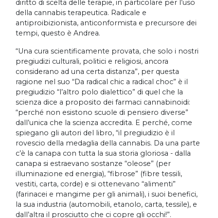
diritto di scelta delle terapie, in particolare per l’uso
della cannabis terapeutica. Radicale e
antiproibizionista, anticonformista e precursore dei
tempi, questo è Andrea.
“Una cura scientificamente provata, che solo i nostri
pregiudizi culturali, politici e religiosi, ancora
considerano ad una certa distanza”, per questa
ragione nel suo “Da radical chic a radical choc” è il
pregiudizio “l’altro polo dialettico” di quel che la
scienza dice a proposito dei farmaci cannabinoidi:
“perché non esistono scuole di pensiero diverse”
dall’unica che la scienza accredita. E perché, come
spiegano gli autori del libro, “il pregiudizio è il
rovescio della medaglia della cannabis. Da una parte
c’è la canapa con tutta la sua storia gloriosa - dalla
canapa si estraevano sostanze “oleose” (per
illuminazione ed energia), “fibrose” (fibre tessili,
vestiti, carta, corde) e si ottenevano “alimenti”
(farinacei e mangime per gli animali), i suoi benefici,
la sua industria (automobili, etanolo, carta, tessile), e
dall’altra il prosciutto che ci copre gli occhi!”.