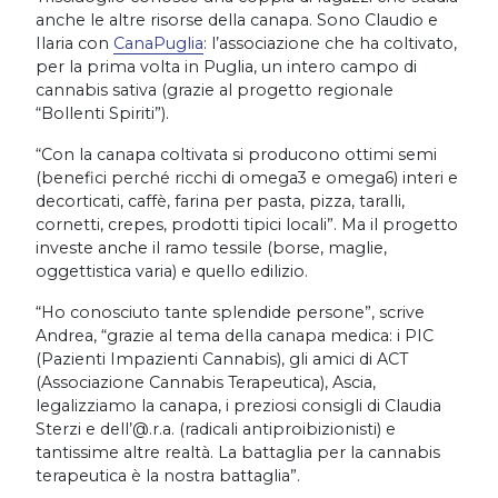
anche le altre risorse della canapa. Sono Claudio e
Ilaria con
CanaPuglia
: l’associazione che ha coltivato,
per la prima volta in Puglia, un intero campo di
cannabis sativa (grazie al progetto regionale
“Bollenti Spiriti”).
“Con la canapa coltivata si producono ottimi semi
(benefici perché ricchi di omega3 e omega6) interi e
decorticati, caffè, farina per pasta, pizza, taralli,
cornetti, crepes, prodotti tipici locali”. Ma il progetto
investe anche il ramo tessile (borse, maglie,
oggettistica varia) e quello edilizio.
“Ho conosciuto tante splendide persone”, scrive
Andrea, “grazie al tema della canapa medica: i PIC
(Pazienti Impazienti Cannabis), gli amici di ACT
(Associazione Cannabis Terapeutica), Ascia,
legalizziamo la canapa, i preziosi consigli di Claudia
Sterzi e dell’@.r.a. (radicali antiproibizionisti) e
tantissime altre realtà. La battaglia per la cannabis
terapeutica è la nostra battaglia”.