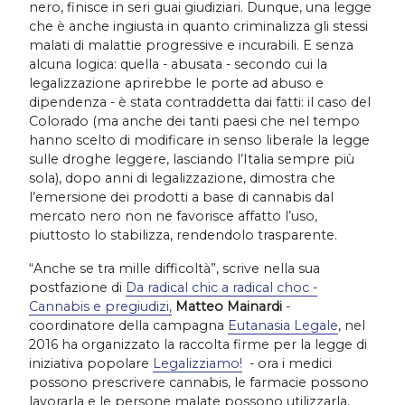
nero, finisce in seri guai giudiziari. Dunque, una legge
che è anche ingiusta in quanto criminalizza gli stessi
malati di malattie progressive e incurabili. E senza
alcuna logica: quella - abusata - secondo cui la
legalizzazione aprirebbe le porte ad abuso e
dipendenza - è stata contraddetta dai fatti: il caso del
Colorado (ma anche dei tanti paesi che nel tempo
hanno scelto di modificare in senso liberale la legge
sulle droghe leggere, lasciando l’Italia sempre più
sola), dopo anni di legalizzazione, dimostra che
l’emersione dei prodotti a base di cannabis dal
mercato nero non ne favorisce affatto l’uso,
piuttosto lo stabilizza, rendendolo trasparente.
“Anche se tra mille difficoltà”, scrive nella sua
postfazione di
Da radical chic a radical choc -
Cannabis e pregiudizi,
Matteo Mainardi
-
coordinatore della campagna
Eutanasia Legale
, nel
2016 ha organizzato la raccolta firme per la legge di
iniziativa popolare
Legalizziamo!
- ora i medici
possono prescrivere cannabis, le farmacie possono
lavorarla e le persone malate possono utilizzarla.