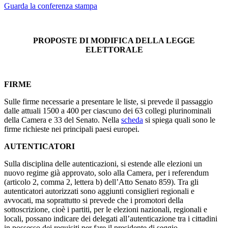
Guarda la conferenza stampa
PROPOSTE DI MODIFICA DELLA LEGGE
ELETTORALE
FIRME
Sulle firme necessarie a presentare le liste, si prevede il passaggio
dalle attuali 1500 a 400 per ciascuno dei 63 collegi plurinominali
della Camera e 33 del Senato. Nella
scheda
si spiega quali sono le
firme richieste nei principali paesi europei.
AUTENTICATORI
Sulla disciplina delle autenticazioni, si estende alle elezioni un
nuovo regime già approvato, solo alla Camera, per i referendum
(articolo 2, comma 2, lettera b) dell’Atto Senato 859). Tra gli
autenticatori autorizzati sono aggiunti consiglieri regionali e
avvocati, ma soprattutto si prevede che i promotori della
sottoscrizione, cioè i partiti, per le elezioni nazionali, regionali e
locali, possano indicare dei delegati all’autenticazione tra i cittadini
in possesso dei requisiti per fare il presidente di seggio.