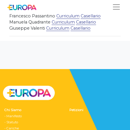
Salta
Simona Viola
Curriculum
Casellario
Francesco Passantino
Curriculum
Casellario
Manuela Quadrante
Curriculum
Casellario
Giuseppe Valenti
Curriculum
Casellario
Chi Siamo
Petizioni
- Manifesto
- Statuto
- Cariche