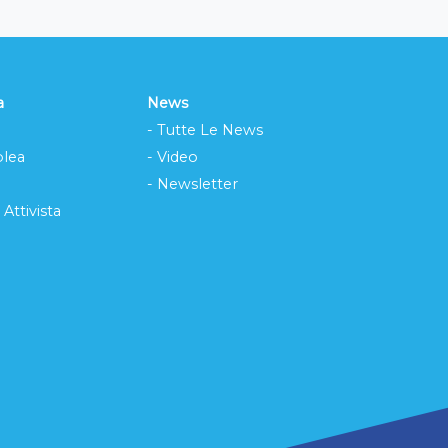
a
News
- Tutte Le News
lea
- Video
- Newsletter
 Attivista