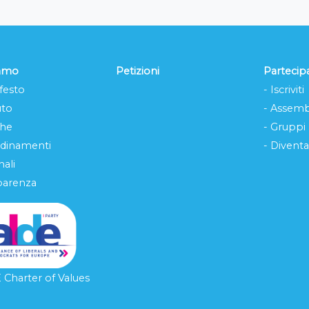
iamo
Petizioni
Partecip
festo
- Iscriviti
uto
- Assemb
che
- Gruppi
rdinamenti
- Diventa
ali
parenza
Charter of Values