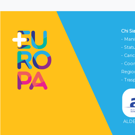
Chi S
- Mani
- Stat
- Cari
- Coo
Region
- Tras
ALDE 