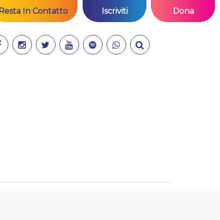
Resta In Contatto
Iscriviti
Dona