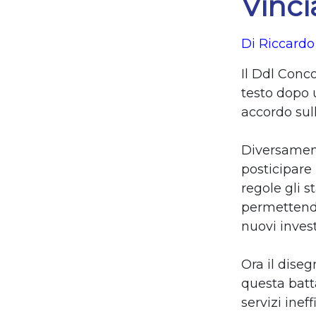
Vinc
Di Riccardo
Il
Ddl Conc
testo dopo 
accordo sul
Diversament
posticipare
regole gli s
permettendo
nuovi invest
Ora il dise
questa batt
servizi inef