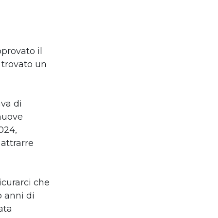
provato il
 trovato un
va di
 nuove
024,
attrarre
icurarci che
 anni di
ata