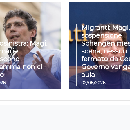
Migranti: Magi,
sospensione
osinistra: Magi,
Schengen mes
imarie
scena, nessun
iscono
fermato da Ceu
ramma non ci
Governo venga
o
aula
026
02/08/2026