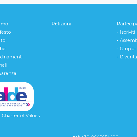
iamo
Petizioni
Partecip
festo
- Iscriviti
uto
- Assemb
che
- Gruppi
rdinamenti
- Diventa
ali
parenza
Charter of Values