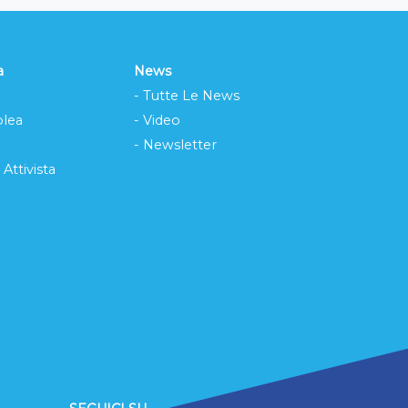
a
News
- Tutte Le News
lea
- Video
- Newsletter
 Attivista