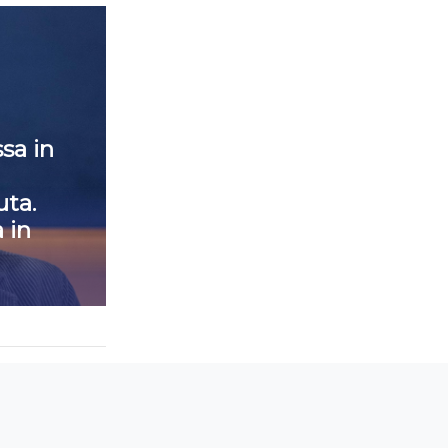
sa in
ta.
 in