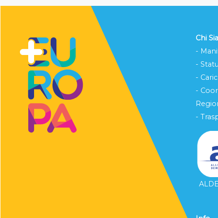
Chi S
- Mani
- Stat
- Cari
- Coo
Region
- Tras
ALDE 