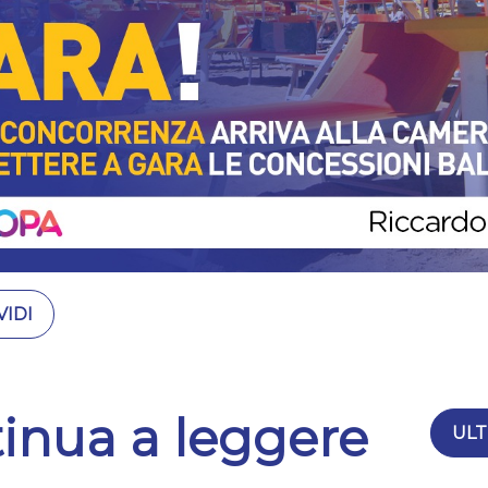
IDI
inua a leggere
ULT