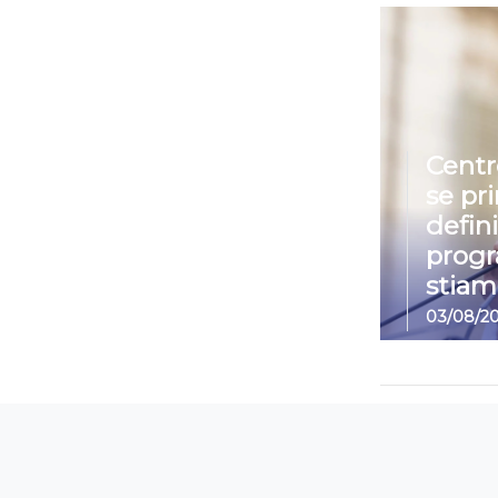
Centr
se pr
defin
prog
stiam
03/08/2