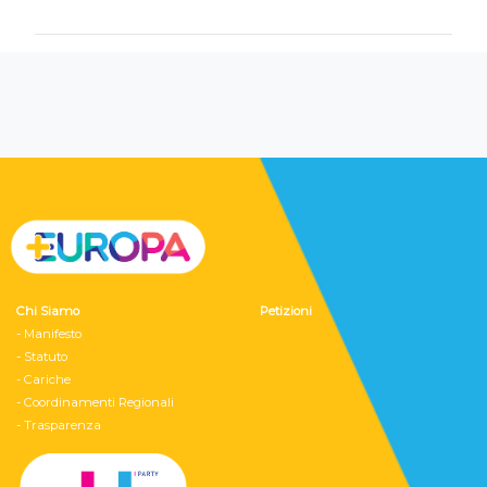
Chi Siamo
Petizioni
- Manifesto
- Statuto
- Cariche
- Coordinamenti Regionali
- Trasparenza