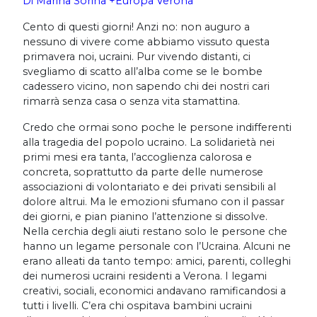
Di Marina Sorina +Europa Verona
Cento di questi giorni! Anzi no: non auguro a
nessuno di vivere come abbiamo vissuto questa
primavera noi, ucraini. Pur vivendo distanti, ci
svegliamo di scatto all’alba come se le bombe
cadessero vicino, non sapendo chi dei nostri cari
rimarrà senza casa o senza vita stamattina.
Credo che ormai sono poche le persone indifferenti
alla tragedia del popolo ucraino. La solidarietà nei
primi mesi era tanta, l’accoglienza calorosa e
concreta, soprattutto da parte delle numerose
associazioni di volontariato e dei privati sensibili al
dolore altrui. Ma le emozioni sfumano con il passar
dei giorni, e pian pianino l’attenzione si dissolve.
Nella cerchia degli aiuti restano solo le persone che
hanno un legame personale con l’Ucraina. Alcuni ne
erano alleati da tanto tempo: amici, parenti, colleghi
dei numerosi ucraini residenti a Verona. I legami
creativi, sociali, economici andavano ramificandosi a
tutti i livelli. C’era chi ospitava bambini ucraini