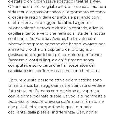
d’estate o chi organizzava spettacoli teatrali a Kyiv.
C’è anche chi si è svegliato a febbraio, e da allora non
si da requie: appassionandosi all’argomento cercano
di capire le ragioni della crisi attuale parlando con i
diretti interessati o leggendo i libri. La gente di
buona volontà si trova in città e in contado, a livello
capillare; tanto è vero che nella sola lista della nostra
coalizione, Più Europa / Azione, ho trovato con
piacevole sorpresa persone che hanno lavorato per
anni a Kyiv, o che ora ospitano dei profughi, o
gestiscono progetti ben più complessi per fornire
l’accesso ai corsi di lingua a chi è rimasto senza
computer, e sono certa che fra i sostenitori del
candidato sindaco Tommasi ce ne sono tanti altri.
Eppure, queste persone attive ed empatiche sono
la minoranza. La maggioranza si è stancata di vedere
foto strazianti: l’umana compassione è evaporata
con la prime giornate di sole. La voglia di normalità e
business as usual
è prevalsa sull’empatia. È naturale
che gli italiani si comportino in questo modo
oscillante, dalla pietà all’indifferenza? Beh, non è