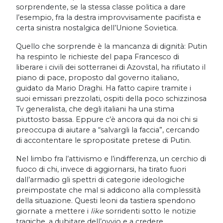
sorprendente, se la stessa classe politica a dare
l’esempio, fra la destra improvvisamente pacifista e
certa sinistra nostalgica dell’Unione Sovietica.
Quello che sorprende è la mancanza di dignità: Putin
ha respinto le richieste del papa Francesco di
liberare i civili dei sotterranei di Azovstal, ha rifiutato il
piano di pace, proposto dal governo italiano,
guidato da Mario Draghi. Ha fatto capire tramite i
suoi emissari prezzolati, ospiti della poco schizzinosa
Tv generalista, che degli italiani ha una stima
piuttosto bassa. Eppure c’è ancora qui da noi chi si
preoccupa di aiutare a “salvargli la faccia”, cercando
di accontentare le spropositate pretese di Putin.
Nel limbo fra l’attivismo e l’indifferenza, un cerchio di
fuoco di chi, invece di aggiornarsi, ha tirato fuori
dall’armadio gli spettri di categorie ideologiche
preimpostate che mal si addicono alla complessità
della situazione. Questi leoni da tastiera spendono
giornate a mettere i
like
sorridenti sotto le notizie
tragiche, a dubitare dell’ovvio e a credere