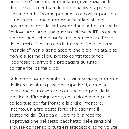
umiliare l’Occidente democratico, evidenziarne le
debolezze, accentuare le crepe fra diversi paesi e
schieramenti. Proprio per questo è così importante
la netta posizione europeista ed atlantista del
governo Draghi, del sottosegretario agli esteri Della
Vedova. Abbiamo una guerra a difesa dell’Europa da
vincere: quelli che giustificano le reticenze all’invio
delle armi all’Ucraina con il timore di “terza guerra
mondiale” non si sono accorti che è già iniziata, e se
non la si ferma al più presto contrattaccando
l’aggressore, arriverà a propagarsi su tutto il
continente, prima o poi.
Solo dopo aver respinto la slavina
rashista
, potremo
dedicarci ad altre questioni impellenti, come la
creazione di un esercito comune europeo, della
politica dell’immigrazione, della biotecnologia in
agricoltura per far fronte alla crisi alimentare.
Intanto, un altro gesto forte che esprime il
sostegno dall’Europa all’Ucraina è la recente
approvazione del sesto pacchetto delle sanzioni.
Trovare consenso di tutti era faticoso: ci sono volute