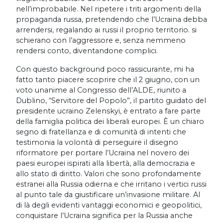
nell’improbabile. Nel ripetere i triti argomenti della
propaganda russa, pretendendo che l’Ucraina debba
arrendersi, regalando ai russi il proprio territorio. si
schierano con l’aggressore e, senza nemmeno
rendersi conto, diventandone complici.
Con questo background poco rassicurante, mi ha
fatto tanto piacere scoprire che il 2 giugno, con un
voto unanime al Congresso dell’ALDE, riunito a
Dublino, “Servitore del Popolo”, il partito guidato del
presidente ucraino Zelenskyi, è entrato a fare parte
della famiglia politica dei liberali europei. È un chiaro
segno di fratellanza e di comunità di intenti che
testimonia la volontà di perseguire il disegno
riformatore per portare l’Ucraina nel novero dei
paesi europei ispirati alla libertà, alla democrazia e
allo stato di diritto. Valori che sono profondamente
estranei alla Russia odierna e che irritano i vertici russi
al punto tale da giustificare un’invasione militare. Al
di là degli evidenti vantaggi economici e geopolitici,
conquistare l’Ucraina significa per la Russia anche