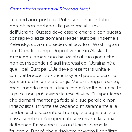
Comunicato stampa di Riccardo Magi
Le condizioni poste da Putin sono inaccettabili
perché non portano alla pace ma alla resa
dell'Ucraina. Questo deve essere chiaro e con questa
consapevolezza domani i leader europei, insieme a
Zelensky, dovranno sedersi al tavolo di Washington
con Donald Trump. Dopo il vertice in Alaska il
presidente americano ha svelato il suo gioco che
non corrisponde né agli interessi dell’Ucraina né a
quelli dell’Europa. L’Ue deve presentarsi unita e
compatta accanto a Zelensky e al popolo ucraino.
Speriamo che anche Giorgia Meloni tenga il punto,
mantenendo ferma la linea che più volte ha ribadito:
la pace non può essere la resa di Kiev. Ci aspettiamo
che domani mantenga fede alle sue parole e non
indebolisca il fronte Ue cedendo miseramente alle
fandonie che racconterà Trump, che ogni ora che
passa sembra più impegnato a riscrivere la storia
definendo l’invasione russa in Ucraina come la
"guerra di Biden" che a risolvere davvero il conflitto.