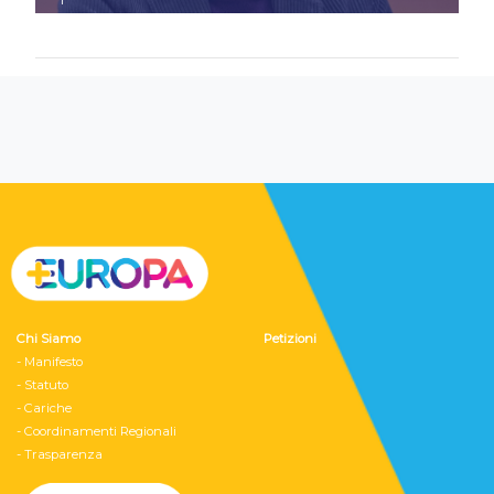
Chi Siamo
Petizioni
- Manifesto
- Statuto
- Cariche
- Coordinamenti Regionali
- Trasparenza