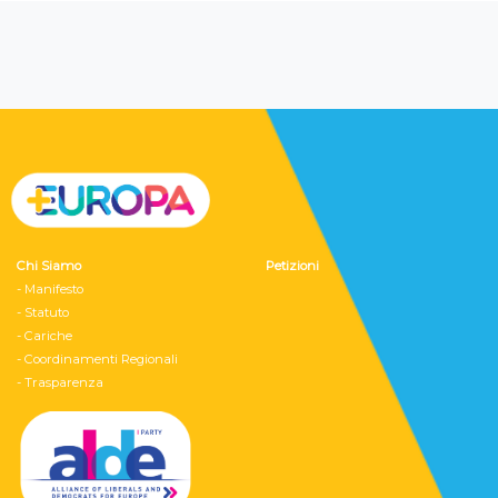
Chi Siamo
Petizioni
- Manifesto
- Statuto
- Cariche
- Coordinamenti Regionali
- Trasparenza