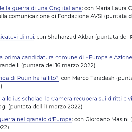
della guerra di una Ong italiana
: con Maria Laura 
della comunicazione di Fondazione AVSI (puntata d
catevi di noi
: con Shaharzad Akbar (puntata del 
la prima candidatura comune di +Europa e Azion
rrandelli (puntata del 16 marzo 2022)
da di Putin ha fallito?
: con Marco Taradash (punta
)
a allo ius scholae, la Camera recupera sui diritti civi
gi (puntata dell'11 marzo 2022)
 guerra nel granaio d'Europa
: con Giordano Masini 
022)