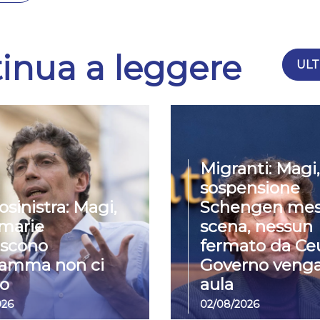
inua a leggere
ULT
Migranti: Magi,
sospensione
osinistra: Magi,
Schengen mes
imarie
scena, nessun
iscono
fermato da Ceu
ramma non ci
Governo venga
o
aula
026
02/08/2026