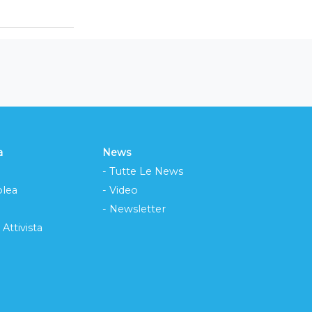
a
News
- Tutte Le News
lea
- Video
- Newsletter
 Attivista