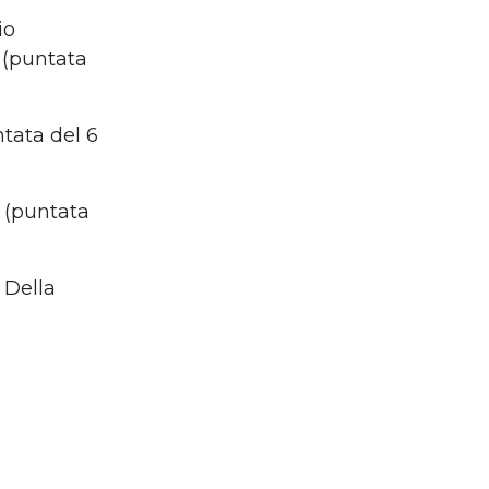
io
a (puntata
tata del 6
 (puntata
 Della