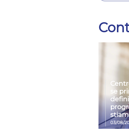
Cont
Centr
se pr
defin
prog
stiam
03/08/2