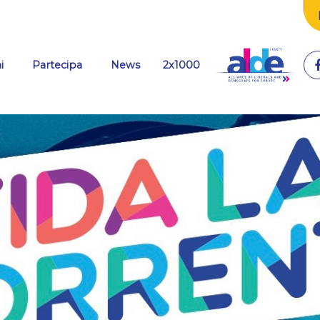
(current)
i
Partecipa
News
2x1000