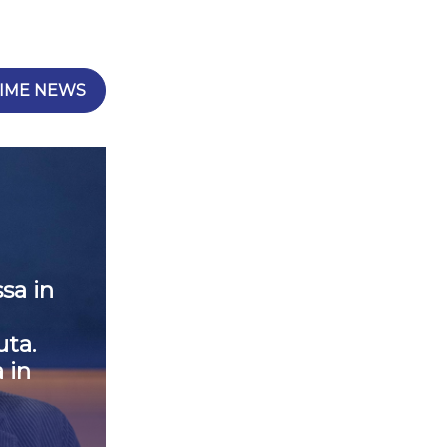
IME NEWS
sa in
ta.
 in