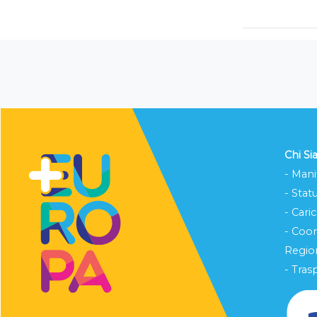
Chi S
- Mani
- Stat
- Cari
- Coo
Region
- Tras