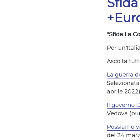
Sfida
+Eur
"Sfida La Cor
Per un'Itali
Ascolta tut
La guerra d
Selezionata 
aprile 2022
Il governo D
Vedova (pu
Possiamo vi
del 24 mar