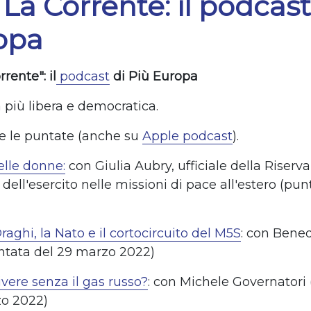
 La Corrente: il podcast
opa
rente": il
podcast
di Più Europa
a più libera e democratica.
te le puntate (anche su
Apple podcast
).
elle donne:
con Giulia Aubry, ufficiale della Riserva
dell'esercito nelle missioni di pace all'estero (pun
)
raghi, la Nato e il cortocircuito del M5S
: con Bene
ntata del 29 marzo 2022)
vere senza il gas russo?
: con Michele Governatori
zo 2022)