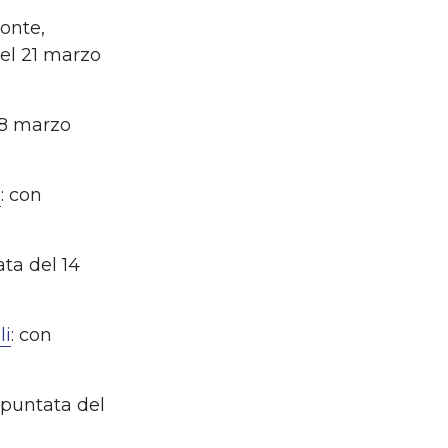
Conte,
el 21 marzo
18 marzo
e
: con
ta del 14
li
: con
(puntata del