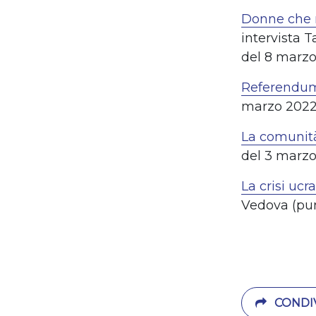
Donne che r
intervista
T
del 8 marzo
Referendum
marzo 2022
La comunità
del 3 marzo
La crisi ucr
Vedova (pun
CONDIV