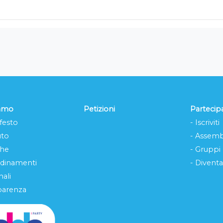
iamo
Petizioni
Partecip
festo
- Iscriviti
uto
- Assemb
che
- Gruppi
rdinamenti
- Diventa
ali
parenza