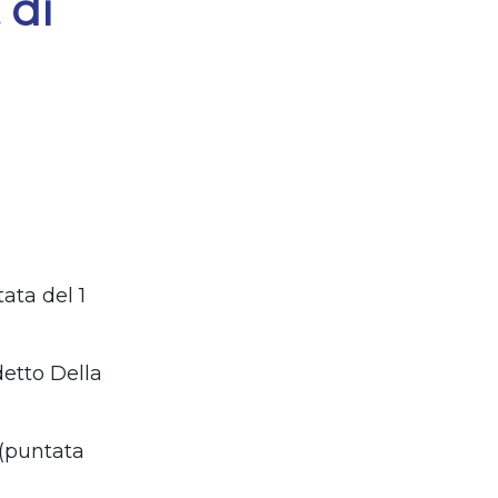
 di
tata del 1
detto Della
 (puntata