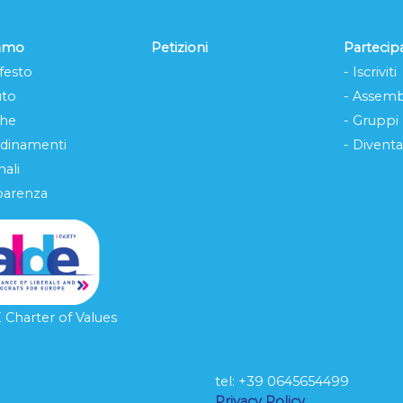
iamo
Petizioni
Partecip
festo
- Iscriviti
uto
- Assemb
che
- Gruppi
rdinamenti
- Diventa
ali
parenza
Charter of Values
tel: ‭+39 0645654499
L
Privacy Policy