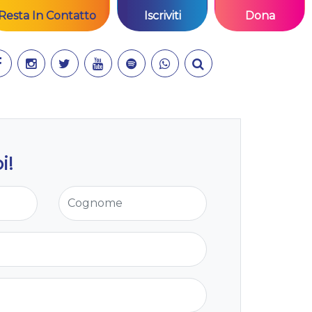
Resta In Contatto
Iscriviti
Dona
i!
Cognome