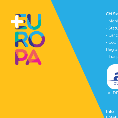
Chi S
- Mani
- Stat
- Cari
- Coo
Region
- Tras
ALDE 
Info
EMAI