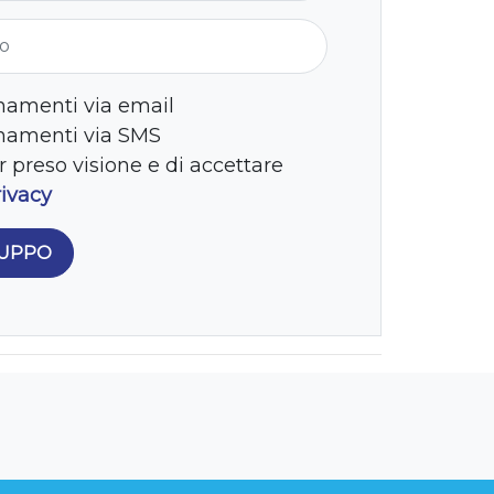
gio
namenti via email
rnamenti via SMS
r preso visione e di accettare
rivacy