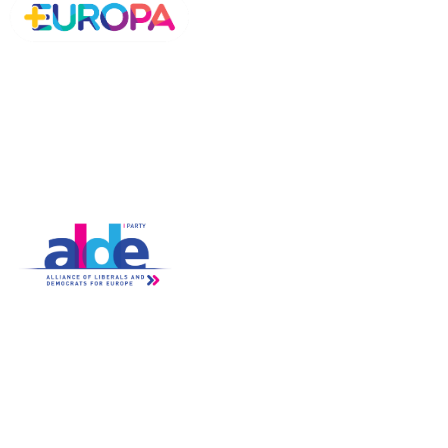
Chi Siamo
Petizioni
- Manifesto
- Statuto
- Cariche
- Coordinamenti Regionali
- Trasparenza
ALDE Charter of Values
Partecipa
News
- Iscriviti
- Tutte Le News
- Assemblea
- Video
- Gruppi
- Newsletter
- Diventa Attivista