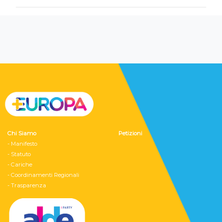
Chi Siamo
Petizioni
- Manifesto
- Statuto
- Cariche
- Coordinamenti Regionali
- Trasparenza