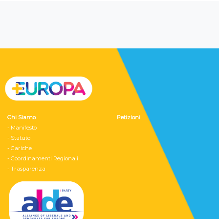
Chi Siamo
Petizioni
- Manifesto
- Statuto
- Cariche
- Coordinamenti Regionali
- Trasparenza