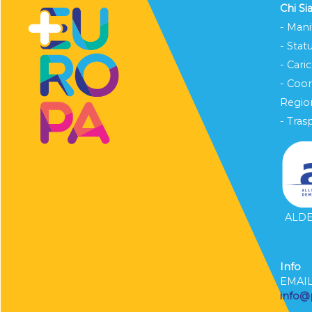
Chi S
- Mani
- Stat
- Cari
- Coo
Region
- Tras
ALDE 
Info
EMAI
info@