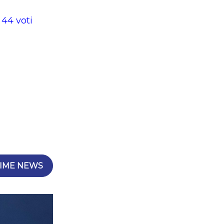
o
44 voti
IME NEWS