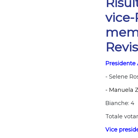
Risul
vice-
memb
Revis
Presidente
- Selene Ro
- Manuela
Bianche: 4
Totale votan
Vice presid