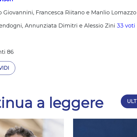
o Giovannini, Francesca Riitano e Manlio Lomazz
endogni, Annunziata Dimitri e Alessio Zini
33 voti
nti 86
IDI
inua a leggere
ULT