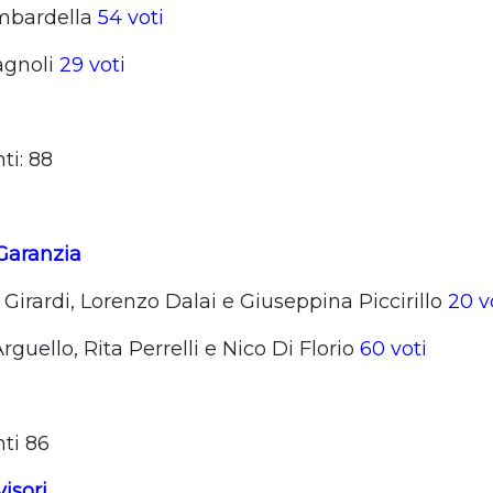
mbardella
54 voti
Bagnoli
29 voti
ti: 88
 Garanzia
Girardi, Lorenzo Dalai e Giuseppina Piccirillo
20 v
rguello, Rita Perrelli e Nico Di Florio
60 voti
nti 86
isori