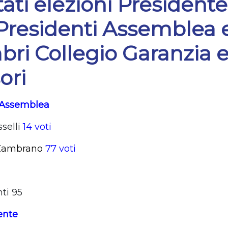
tati elezioni Presidente
Presidenti Assemblea 
ri Collegio Garanzia 
ori
 Assemblea
sselli
14 voti
 Zambrano
77 voti
ti 95
ente