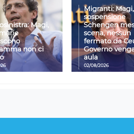
Migranti: Magi,
sospensione
osinistra: Magi,
Schengen mes
imarie
scena, nessun
iscono
fermato da Ceu
ramma non ci
Governo venga
o
aula
026
02/08/2026