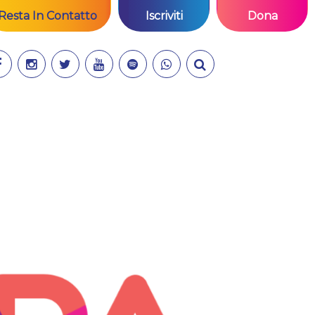
Resta In Contatto
Iscriviti
Dona