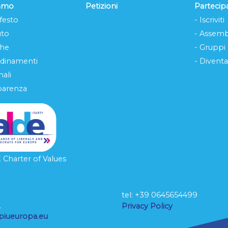
iamo
Petizioni
Partecip
festo
- Iscriviti
uto
- Assemb
che
- Gruppi
rdinamenti
- Diventa
ali
parenza
Charter of Values
tel: ‭+39 0645654499
L
Privacy Policy
piueuropa.eu