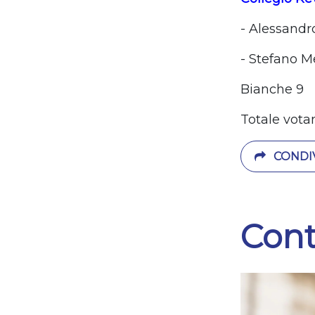
- Alessandr
- Stefano M
Bianche 9
Totale vota
CONDIV
Cont