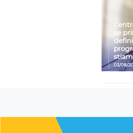
Centr
se pr
defin
prog
stiam
03/08/2