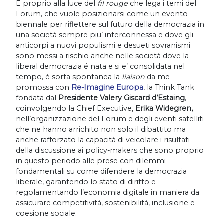
E proprio alla luce del
fil rouge
che lega i temi del
Forum, che vuole posizionarsi come un evento
biennale per riflettere sul futuro della democrazia in
una societá sempre piu’ interconnessa e dove gli
anticorpi a nuovi populismi e desueti sovranismi
sono messi a rischio anche nelle società dove la
liberal democrazia é nata e si e’ consolidata nel
tempo, é sorta spontanea la
liaison
da me
promossa con
Re-Imagine Europa
, la Think Tank
fondata dal
Presidente Valery Giscard d’Estaing
,
coinvolgendo la Chief Executive,
Erika Widegren,
nell’organizzazione del Forum e degli eventi satelliti
che ne hanno arrichito non solo il dibattito ma
anche rafforzato la capacità di veicolare i risultati
della discussione ai policy-makers che sono proprio
in questo periodo alle prese con dilemmi
fondamentali su come difendere la democrazia
liberale, garantendo lo stato di diritto e
regolamentando l’economia digitale in maniera da
assicurare competitivitá, sostenibilitá, inclusione e
coesione sociale.