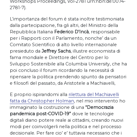
Workshops Proceedings, Vol-2781 urn:nbn:de:0074-
2781-7).
L’importanza del forum é stata inoltre testimoniata
dalla partecipazione, fra gli altri, del Ministro della
Repubblica Italiana
Federico D'Incà
, responsabile
per i Rapporti con il Parlamento, nonche’ da un
Comitato Scientifico di alto livello internazionale
presieduto da
Jeffrey Sachs
, illustre economista di
fama mondiale e Direttore del Centro per lo
Sviluppo Sostenibile alla Columbia University, che ha
poi concluso il forum ricordando la necessitá di
ripensare la politica prendendo spunto da pensatori
e filosofi del passato, da Aristotele a Machiavelli,
E proprio ispirandomi alla
rilettura del Machiavelli
fatta da Christopher Holman
, nel mio intervento ho
immaginato la costruzione di una
“Democrazia
pandemica post-COVID-19”
dove le tecnologie
digitali diano potere reale ai cittadini, creando nuovi
modi per coinvolgerli nella politica e nel processo
decisionale. Per fare cio’ e’ tuttavia necessario che i