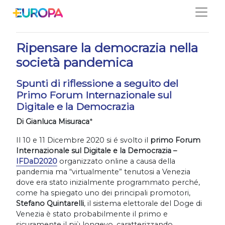
Salta
15/02/2021
Ripensare la democrazia nella
società pandemica
Spunti di riflessione a seguito del
Primo Forum Internazionale sul
Digitale e la Democrazia
Di Gianluca Misuraca
*
Il 10 e 11 Dicembre 2020 si é svolto il
primo Forum
Internazionale sul Digitale e la Democrazia –
IFDaD2020
organizzato online a causa della
pandemia ma “virtualmente” tenutosi a Venezia
dove era stato inizialmente programmato perché,
come ha spiegato uno dei principali promotori,
Stefano Quintarelli
, il sistema elettorale del Doge di
Venezia è stato probabilmente il primo e
sicuramente il più longevo, caratterizzando