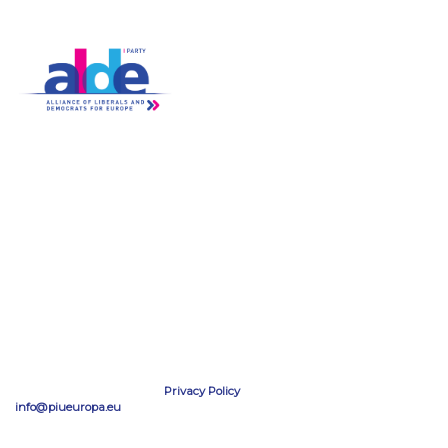
- Trasparenza
ALDE Charter of Values
Partecipa
News
- Iscriviti
- Tutte Le News
- Assemblea
- Video
- Gruppi
- Newsletter
- Diventa Attivista
Info
tel: ‭+39 0645654499
SEGUICI SU
EMAIL
Privacy Policy
info@piueuropa.eu