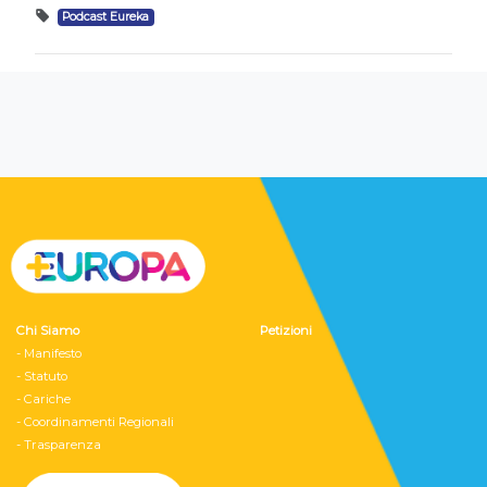
Podcast Eureka
Chi Siamo
Petizioni
- Manifesto
- Statuto
- Cariche
- Coordinamenti Regionali
- Trasparenza