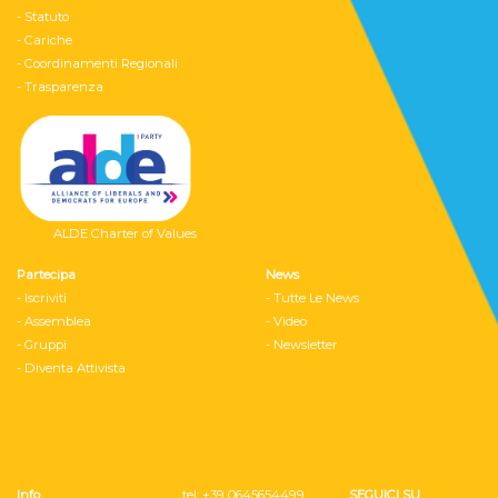
- Statuto
- Cariche
- Coordinamenti Regionali
- Trasparenza
ALDE Charter of Values
Partecipa
News
- Iscriviti
- Tutte Le News
- Assemblea
- Video
- Gruppi
- Newsletter
- Diventa Attivista
Info
tel: ‭+39 0645654499
SEGUICI SU