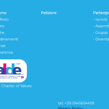
iamo
Petizioni
Partecip
festo
- Iscriviti
uto
- Assemb
che
- Gruppi
rdinamenti
- Diventa
ali
parenza
Charter of Values
tel: ‭+39 0645654499
L
Privacy Policy