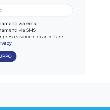
gio
namenti via email
rnamenti via SMS
r preso visione e di accettare
rivacy