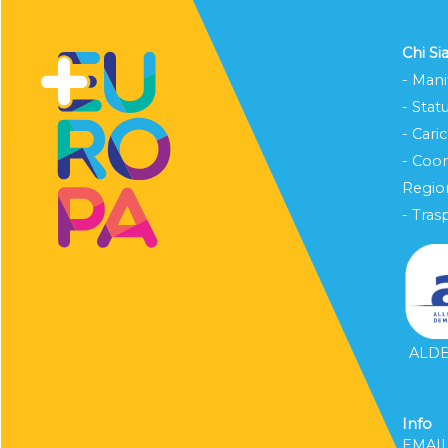
Chi S
- Mani
- Stat
- Cari
- Coo
Region
- Tras
ALDE 
Info
EMAI