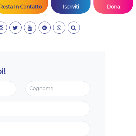
Resta In Contatto
Iscriviti
Dona
i!
Cognome