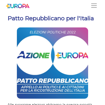
Salta
Patto Repubblicano per l'Italia
Alle prossime elezioni abbiamo la precisa priorità