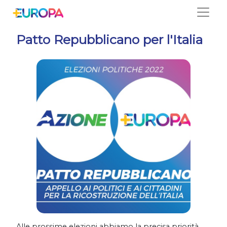
Salta
Patto Repubblicano per l'Italia
Alle prossime elezioni abbiamo la precisa priorità