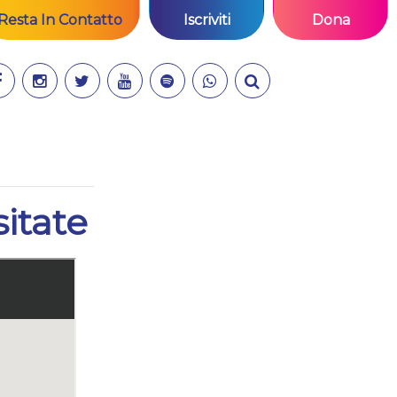
Resta In Contatto
Iscriviti
Dona
itate