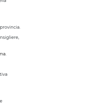
ella
provincia.
nsigliere,
ma.
tiva
re