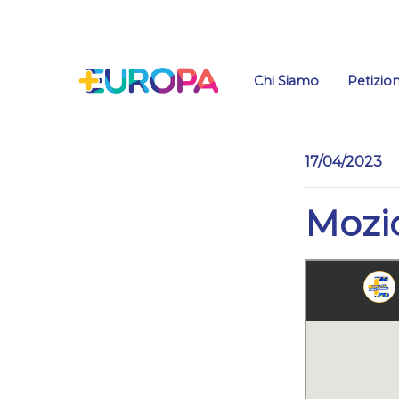
Salta
Chi Siamo
Petizion
17/04/2023
Mozio