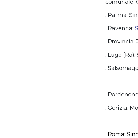
comunale, 
. Parma: Sin
. Ravenna:
S
. Provincia
. Lugo (Ra):
. Salsomagg
. Pordenone
. Gorizia: M
. Roma: Sind