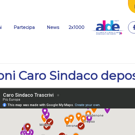
(current)
i
Partecipa
News
2x1000
ni Caro Sindaco depos