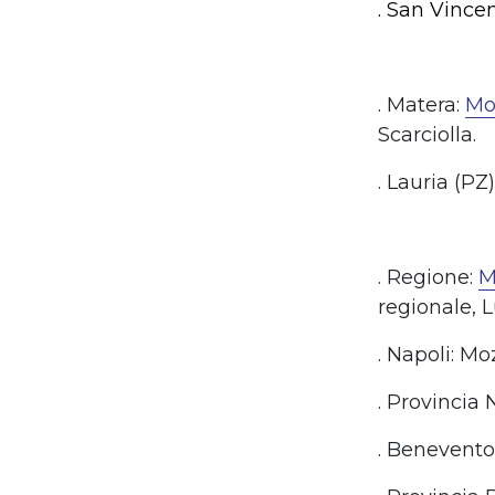
. San Vince
. Matera:
Mo
Scarciolla.
. Lauria (PZ
. Regione:
M
regionale, Lu
. Napoli: M
. Provincia 
. Benevento