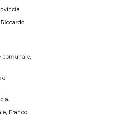
ovincia.
 Riccardo
e comunale,
ro
cia.
le, Franco