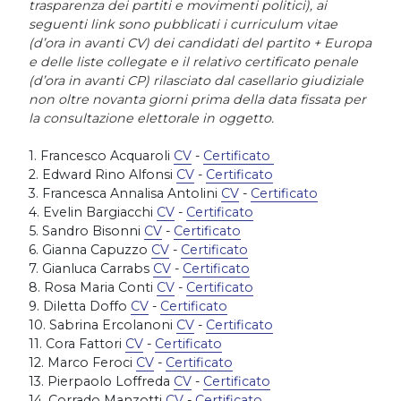
trasparenza dei partiti e movimenti politici), ai
seguenti link sono pubblicati i curriculum vitae
(d’ora in avanti CV) dei candidati del partito + Europa
e delle liste collegate e il relativo certificato penale
(d’ora in avanti CP) rilasciato dal casellario giudiziale
non oltre novanta giorni prima della data fissata per
la consultazione elettorale in oggetto.
1. Francesco Acquaroli
CV
-
Certificato
2. Edward Rino Alfonsi
CV
-
Certificato
3. Francesca Annalisa Antolini
CV
-
Certificato
4. Evelin Bargiacchi
CV
-
Certificato
5. Sandro Bisonni
CV
-
Certificato
6. Gianna Capuzzo
CV
-
Certificato
7. Gianluca Carrabs
CV
-
Certificato
8. Rosa Maria Conti
CV
-
Certificato
9. Diletta Doffo
CV
-
Certificato
10. Sabrina Ercolanoni
CV
-
Certificato
11. Cora Fattori
CV
-
Certificato
12. Marco Feroci
CV
-
Certificato
13. Pierpaolo Loffreda
CV
-
Certificato
14. Corrado Manzotti
CV
-
Certificato