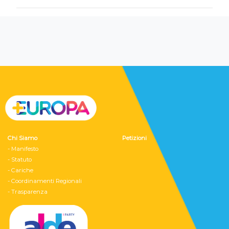
Chi Siamo
Petizioni
- Manifesto
- Statuto
- Cariche
- Coordinamenti Regionali
- Trasparenza