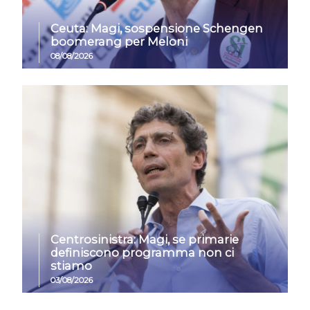
Ceuta: Magi, sospensione Schengen
boomerang per Meloni
08/08/2026
Centrosinistra: Magi, se primarie
definiscono programma non ci
stiamo
03/08/2026