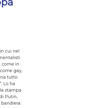
opa
n cui nel
mentalisti
a, come in
, come gay,
nna tutto
”. Lo ha
 la stampa
di Putin,
a bandiera