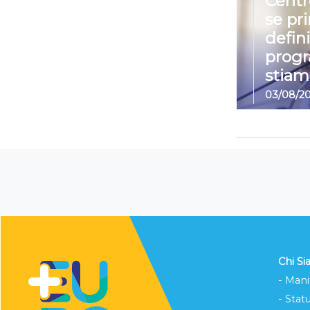
Centr
se pr
defin
prog
stiam
03/08/2
Chi S
- Mani
- Stat