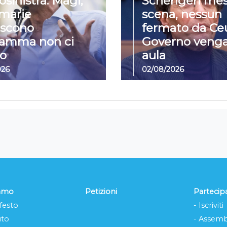
osinistra: Magi,
Schengen mes
imarie
scena, nessun
iscono
fermato da Ceu
ramma non ci
Governo venga
o
aula
026
02/08/2026
iamo
Petizioni
Partecip
festo
- Iscriviti
uto
- Assemb