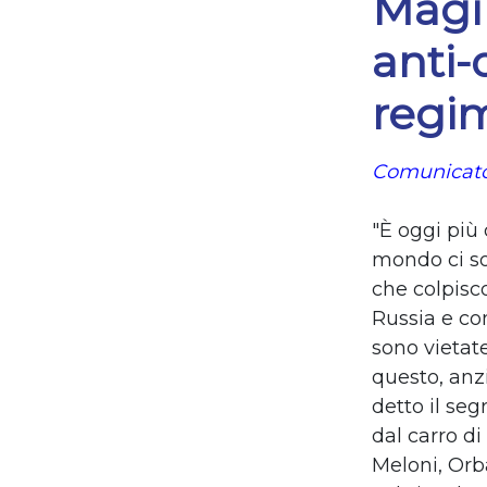
Magi 
anti-
regim
Comunicato
"È oggi più
mondo ci so
che colpisco
Russia e co
sono vietate
questo, anz
detto il se
dal carro di
Meloni, Orb