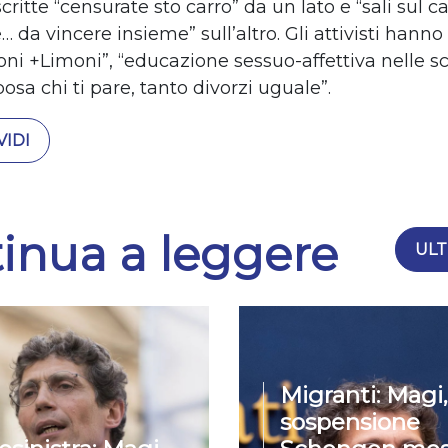
scritte “censurate sto carro” da un lato e “sali sul c
 da vincere insieme” sull’altro. Gli attivisti hanno 
ni +Limoni”, “educazione sessuo-affettiva nelle s
posa chi ti pare, tanto divorzi uguale”.
IDI
inua a leggere
ULT
Migranti: Magi,
sospensione