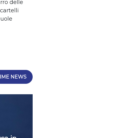
arro delle
cartelli
cuole
IME NEWS