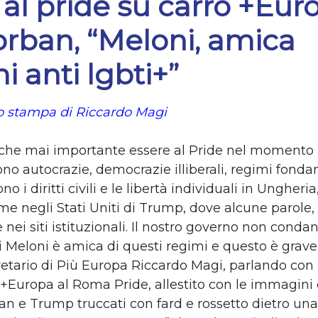
al pride su carro +Eur
orban, “Meloni, amica
i anti lgbti+”
 stampa di Riccardo Magi
 che mai importante essere al Pride nel momento i
no autocrazie, democrazie illiberali, regimi fonda
no i diritti civili e le libertà individuali in Ungheri
me negli Stati Uniti di Trump, dove alcune parole
 nei siti istituzionali. Il nostro governo non conda
i Meloni è amica di questi regimi e questo è grave
gretario di Più Europa Riccardo Magi, parlando con
 +Europa al Roma Pride, allestito con le immagini 
an e Trump truccati con fard e rossetto dietro un