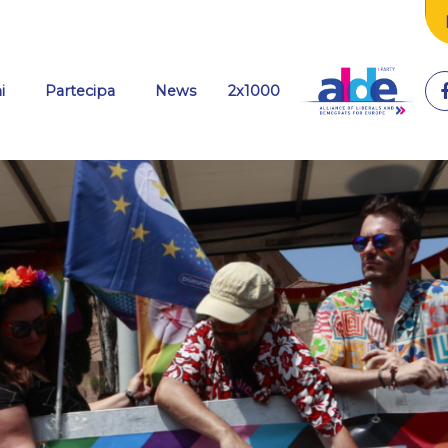
(current)
i
Partecipa
News
2x1000