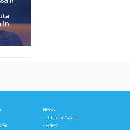
sa in
ta.
 in
a
News
- Tutte Le News
lea
- Video