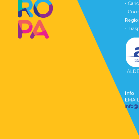
- Cari
- Coo
Region
- Tras
ALDE 
Info
EMAI
info@