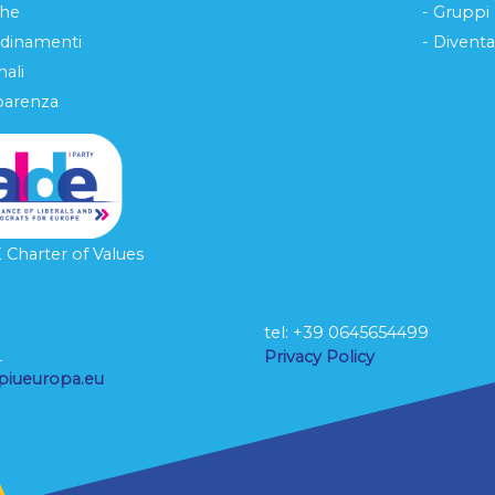
che
- Gruppi
rdinamenti
- Diventa
ali
parenza
Charter of Values
tel: ‭+39 0645654499
L
Privacy Policy
piueuropa.eu