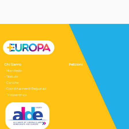
Chi Siamo
Petizioni
- Manifesto
- Statuto
- Cariche
- Coordinamenti Regionali
- Trasparenza