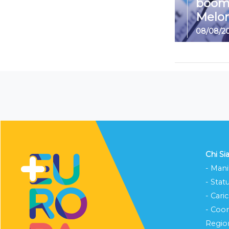
boom
Melon
08/08/2
Chi S
- Mani
- Stat
- Cari
- Coo
Region