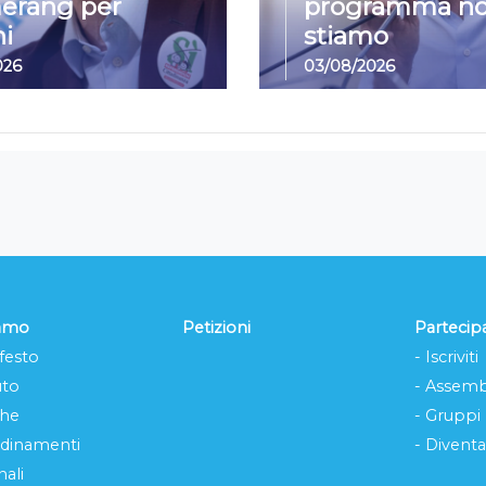
erang per
programma no
i
stiamo
026
03/08/2026
iamo
Petizioni
Partecip
festo
- Iscriviti
uto
- Assemb
che
- Gruppi
rdinamenti
- Diventa
ali