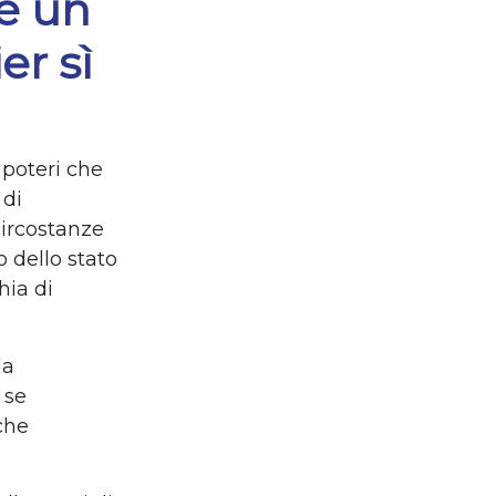
è un
er sì
 poteri che
 di
circostanze
 dello stato
hia di
la
 se
che