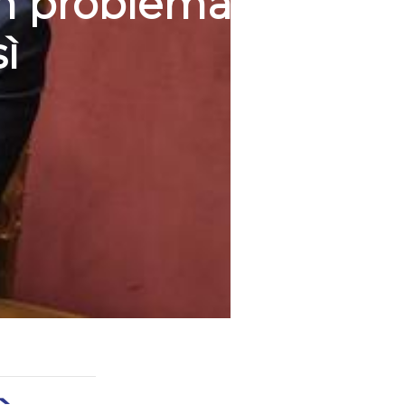
n problema, i
ì