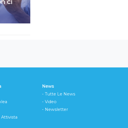
n ci
a
News
- Tutte Le News
lea
- Video
- Newsletter
 Attivista