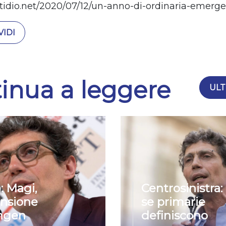
stidio.net/2020/07/12/un-anno-di-ordinaria-emerg
IDI
inua a leggere
ULT
: Magi,
Centrosinistra:
nsione
se primarie
ngen
definiscono