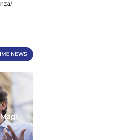
enza/
IME NEWS
 Magi,