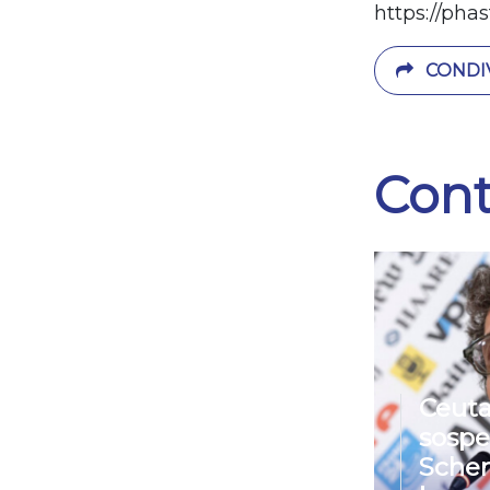
https://pha
CONDIV
Cont
Ceuta
sospe
Sche