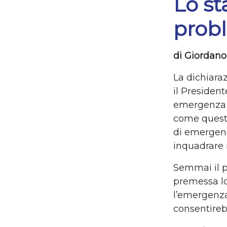
Lo st
probl
di Giordano
La dichiara
il President
emergenza a
come questa
di emergenz
inquadrare n
Semmai il p
premessa lo
l’emergenza
consentirebb