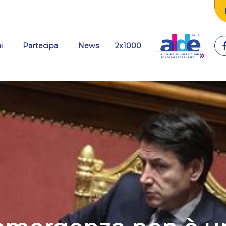
(current)
i
Partecipa
News
2x1000