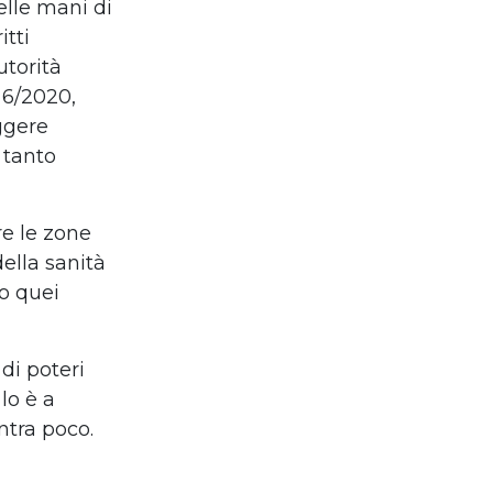
elle mani di
itti
utorità
e 6/2020,
ggere
 tanto
re le zone
della sanità
so quei
di poteri
lo è a
ntra poco.