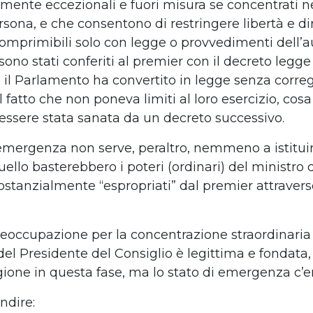
ramente eccezionali e fuori misura se concentrati n
sona, e che consentono di restringere libertà e dir
comprimibili solo con legge o provvedimenti dell’a
 sono stati conferiti al premier con il decreto legg
 il Parlamento ha convertito in legge senza corre
fatto che non poneva limiti al loro esercizio, cosa
ssere stata sanata da un decreto successivo.
 emergenza non serve, peraltro, nemmeno a istitui
uello basterebbero i poteri (ordinari) del ministro 
sostanzialmente “espropriati” dal premier attraver
reoccupazione per la concentrazione straordinaria 
el Presidente del Consiglio è legittima e fondata, 
ione in questa fase, ma lo stato di emergenza c’e
ndire: