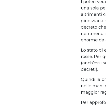
I poteri ve
una sola per
altrimenti 
giudiziaria,
decreto che
nemmeno il 
enorme da e
Lo stato di
rosse. Per q
(anch’essi 
decreti).
Quindi la p
nelle mani d
maggior rag
Per approfo