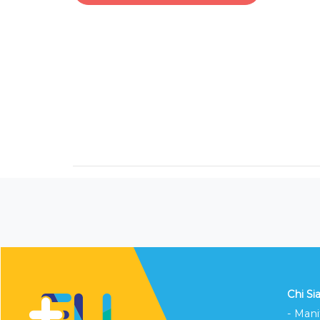
Chi S
- Mani