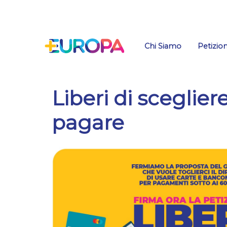
Salta
Chi Siamo
Petizion
Liberi di sceglie
pagare