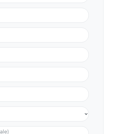
nale)