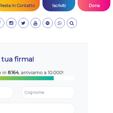
Resta In Contatto
Iscriviti
Dona
 tua firma!
o in
8.164
, arriviamo a 10.000!
Cognome