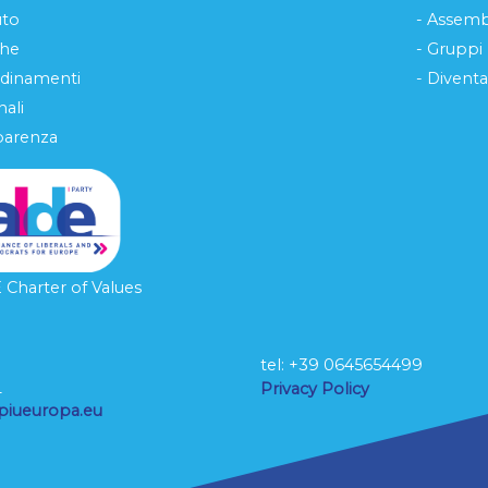
uto
- Assemb
che
- Gruppi
rdinamenti
- Diventa
ali
parenza
Charter of Values
tel: ‭+39 0645654499
L
Privacy Policy
piueuropa.eu