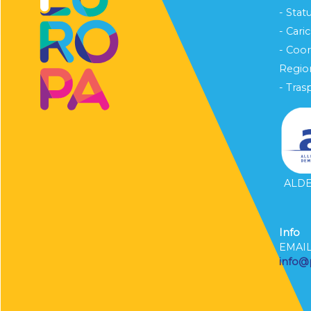
- Stat
- Cari
- Coo
Region
- Tras
ALDE 
Info
EMAI
info@