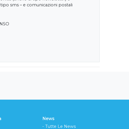
 tipo sms – e comunicazioni postali
ENSO
a
News
- Tutte Le News