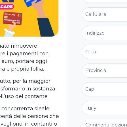
Cellulare
Indirizzo
iato rimuovere
Città
are i pagamenti con
 euro, portare oggi
Provincia
 e propria follia.
tutto, per la maggior
Cap
asformarlo in sostanza
ll’uso del contante.
Nazione
a concorrenza sleale
libertà delle persone che
Commenti (opzio
vogliono, in contanti o