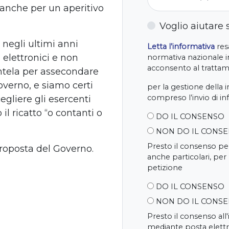
 anche per un aperitivo
Voglio aiutare
negli ultimi anni
Letta l’informativa
resa
elettronici e non
normativa nazionale in
acconsento al trattame
entela per assecondare
overno, e siamo certi
per la gestione della 
compreso l’invio di i
egliere gli esercenti
 il ricatto “o contanti o
DO IL CONSENSO
NON DO IL CONS
Presto il consenso per
proposta del Governo.
anche particolari, per
petizione
DO IL CONSENSO
NON DO IL CONS
Presto il consenso all
mediante posta elettr