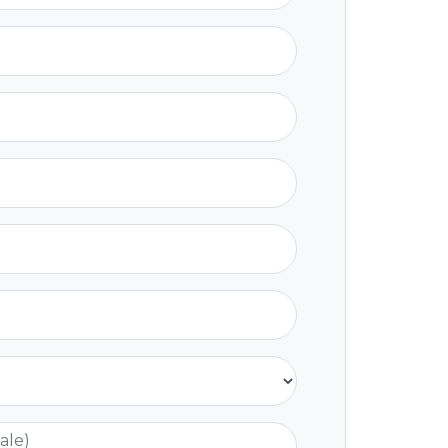
nale)