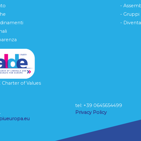
uto
- Assemb
che
- Gruppi
rdinamenti
- Diventa
ali
parenza
Charter of Values
tel: ‭+39 0645654499
L
Privacy Policy
piueuropa.eu