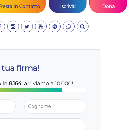
Resta In Contatto
Iscriviti
Dona
 tua firma!
o in
8.164
, arriviamo a 10.000!
Cognome