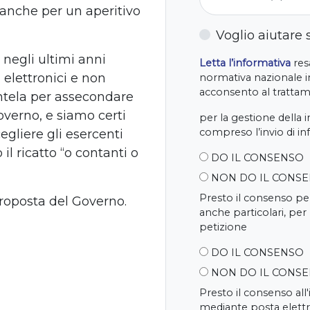
 anche per un aperitivo
Voglio aiutare
negli ultimi anni
Letta l’informativa
resa
elettronici e non
normativa nazionale in
acconsento al trattame
entela per assecondare
overno, e siamo certi
per la gestione della 
compreso l’invio di i
egliere gli esercenti
 il ricatto “o contanti o
DO IL CONSENSO
NON DO IL CONS
Presto il consenso per
proposta del Governo.
anche particolari, per
petizione
DO IL CONSENSO
NON DO IL CONS
Presto il consenso all
mediante posta elettr