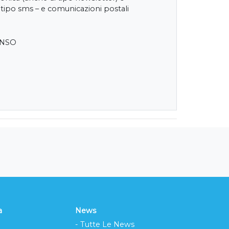
 tipo sms – e comunicazioni postali
ENSO
a
News
- Tutte Le News