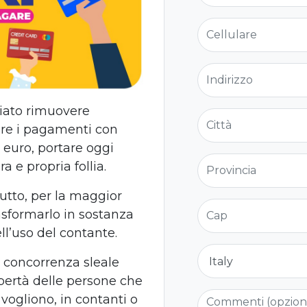
Cellulare
Indirizzo
iato rimuovere
Città
are i pagamenti con
 euro, portare oggi
Provincia
 e propria follia.
tutto, per la maggior
Cap
asformarlo in sostanza
ll’uso del contante.
Nazione
a concorrenza sleale
libertà delle persone che
Commenti (opzio
vogliono, in contanti o