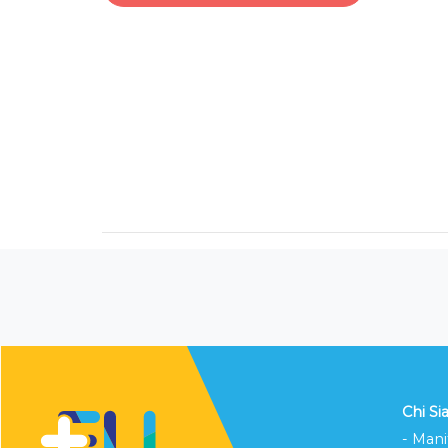
Chi S
- Mani