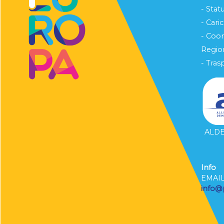
- Stat
- Cari
- Coo
Region
- Tras
ALDE 
Info
EMAI
info@