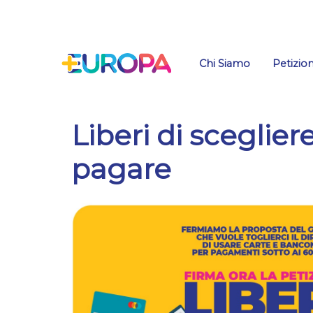
Salta
Chi Siamo
Petizion
Liberi di sceglie
pagare