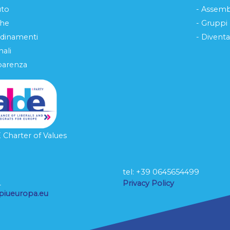
uto
- Assemb
che
- Gruppi
rdinamenti
- Diventa
ali
parenza
Charter of Values
tel: ‭+39 0645654499
L
Privacy Policy
piueuropa.eu