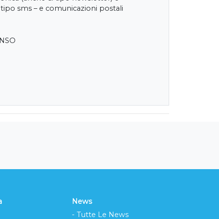
 tipo sms – e comunicazioni postali
ENSO
a
News
- Tutte Le News