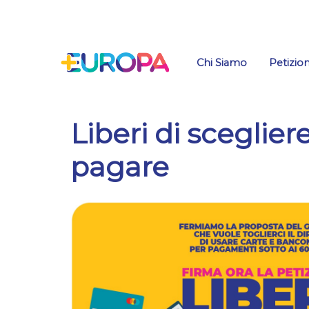
Salta
Chi Siamo
Petizion
Liberi di sceglie
pagare