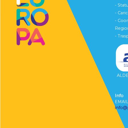
- Stat
- Cari
- Coo
Region
- Tras
ALDE 
Info
EMAI
info@