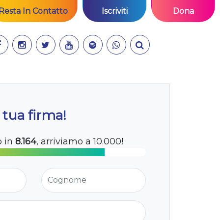
Resta In Contatto
Iscriviti
Dona
 tua firma!
o in
8.164
, arriviamo a 10.000!
Cognome