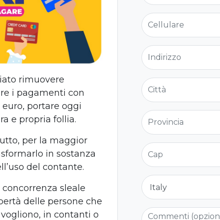
Cellulare
Indirizzo
iato rimuovere
Città
are i pagamenti con
 euro, portare oggi
Provincia
 e propria follia.
tutto, per la maggior
Cap
asformarlo in sostanza
ll’uso del contante.
Nazione
a concorrenza sleale
libertà delle persone che
Commenti (opzio
vogliono, in contanti o