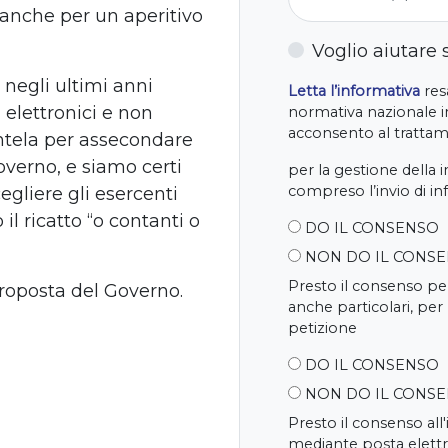
 anche per un aperitivo
Voglio aiutare
negli ultimi anni
Letta l’informativa
resa
elettronici e non
normativa nazionale in
acconsento al trattame
entela per assecondare
overno, e siamo certi
per la gestione della 
compreso l’invio di i
egliere gli esercenti
 il ricatto “o contanti o
DO IL CONSENSO
NON DO IL CONS
Presto il consenso per
proposta del Governo.
anche particolari, per
petizione
DO IL CONSENSO
NON DO IL CONS
Presto il consenso all
mediante posta elettr