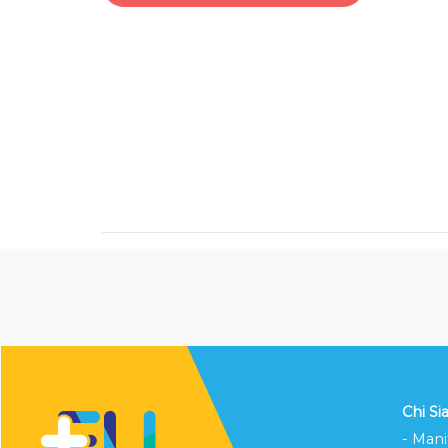
Chi S
- Mani