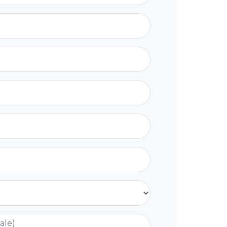
nale)