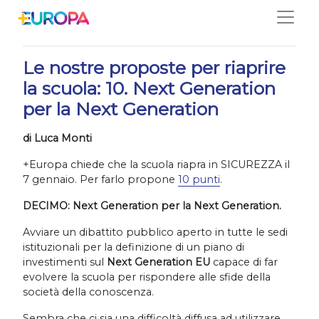
Salta
05/01/2021
Le nostre proposte per riaprire
la scuola: 10. Next Generation
per la Next Generation
di Luca Monti
+Europa chiede che la scuola riapra in SICUREZZA il
7 gennaio. Per farlo propone
10 punti
.
DECIMO: Next Generation per la Next Generation.
Avviare un dibattito pubblico aperto in tutte le sedi
istituzionali per la definizione di un piano di
investimenti sul
Next Generation EU
capace di far
evolvere la scuola per rispondere alle sfide della
società della conoscenza.
Sembra che ci sia una difficoltà diffusa ad utilizzare