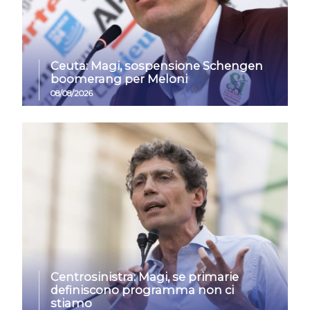
Ceuta: Magi, sospensione Schengen
boomerang per Meloni
08/08/2026
Centrosinistra: Magi, se primarie
definiscono programma non ci
stiamo