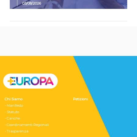
03/08/2026
Chi Siamo
Petizioni
- Manifesto
- Statuto
- Cariche
- Coordinamenti Regionali
- Trasparenza