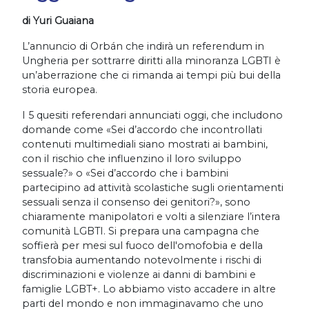
di Yuri Guaiana
L’annuncio di Orbán che indirà un referendum in
Ungheria per sottrarre diritti alla minoranza LGBTI è
un’aberrazione che ci rimanda ai tempi più bui della
storia europea.
I 5 quesiti referendari annunciati oggi, che includono
domande come «Sei d’accordo che incontrollati
contenuti multimediali siano mostrati ai bambini,
con il rischio che influenzino il loro sviluppo
sessuale?» o «Sei d’accordo che i bambini
partecipino ad attività scolastiche sugli orientamenti
sessuali senza il consenso dei genitori?», sono
chiaramente manipolatori e volti a silenziare l’intera
comunità LGBTI. Si prepara una campagna che
soffierà per mesi sul fuoco dell'omofobia e della
transfobia aumentando notevolmente i rischi di
discriminazioni e violenze ai danni di bambini e
famiglie LGBT+. Lo abbiamo visto accadere in altre
parti del mondo e non immaginavamo che uno