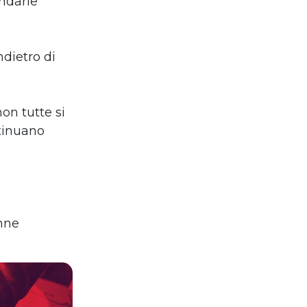
ondarie
ndietro di
on tutte si
ntinuano
onne