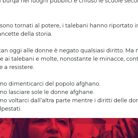
l burqa nei luoghi pubblici e chiuso le scuole sec
no tornati al potere, i talebani hanno riportato i
ancette della storia.
an oggi alle donne è negato qualsiasi diritto. Ma n
e ai talebani e molte, nonostante le minacce, co
 a resistere.
o dimenticarci del popolo afghano.
o lasciare sole le donne afghane.
 voltarci dall’altra parte mentre i diritti delle d
pestati.