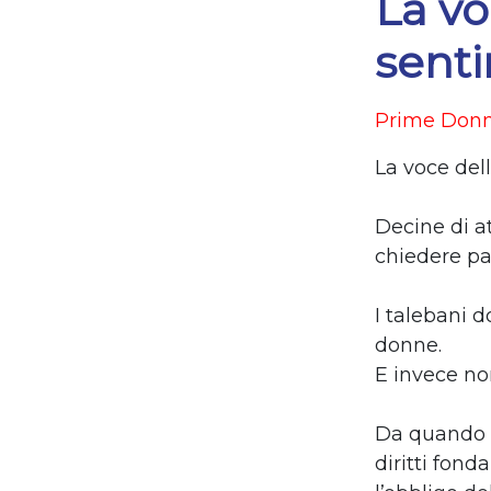
La vo
senti
Prime Don
La voce dell
Decine di a
chiedere pane
I talebani d
donne.
E invece no
Da quando s
diritti fond