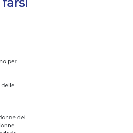
farsi
ano per
 delle
 donne dei
 donne