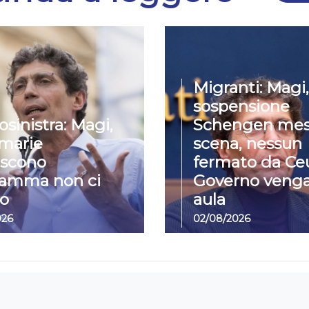
Migranti: Magi,
sospensione
osinistra: Magi,
Schengen mes
imarie
scena, nessun
iscono
fermato da Ceu
ramma non ci
Governo venga
o
aula
026
02/08/2026