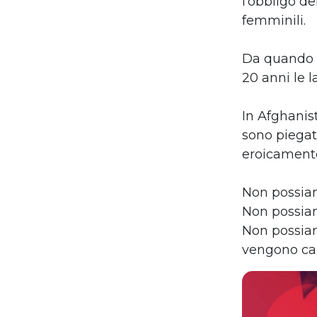
l’obbligo de
femminili.
Da quando so
20 anni le l
In Afghanist
sono piegat
eroicamente
Non possiam
Non possiam
Non possiamo
vengono cal