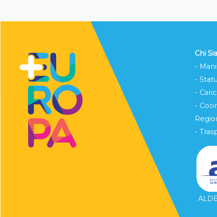
Chi S
- Mani
- Stat
- Cari
- Coo
Region
- Tras
ALDE 