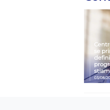
Centr
se pr
defin
prog
stiam
03/08/2