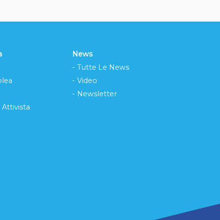
a
News
- Tutte Le News
lea
- Video
- Newsletter
 Attivista