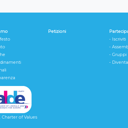
iamo
Petizioni
Partecip
festo
- Iscriviti
uto
- Assemb
che
- Gruppi
rdinamenti
- Diventa
ali
parenza
Charter of Values