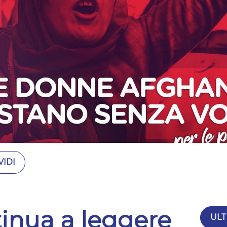
IDI
inua a leggere
ULT