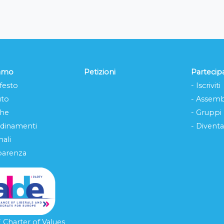
iamo
Petizioni
Partecip
festo
- Iscriviti
uto
- Assemb
che
- Gruppi
rdinamenti
- Diventa
ali
parenza
Charter of Values