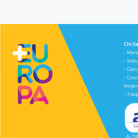
Chi S
- Mani
- Stat
- Cari
- Coo
Region
- Tras
ALDE 