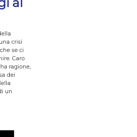
i al
ella
na crisi
che se ci
ire. Caro
 ha ragione,
sa dei
ella
di un