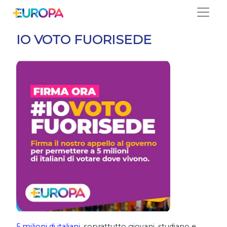
Salta
IO VOTO FUORISEDE
5 milioni di italiani
, soprattutto giovani, studiano e