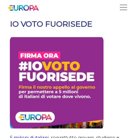
Salta
IO VOTO FUORISEDE
5 milioni di italiani
, soprattutto giovani, studiano e