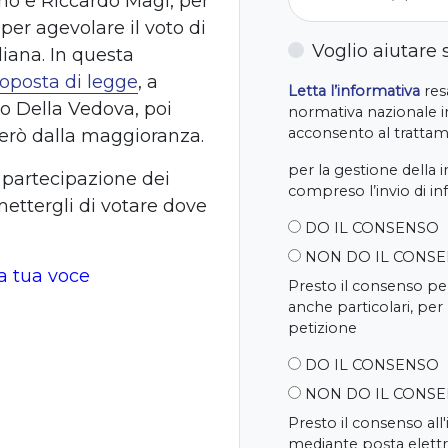
 e Riccardo Magi, per
 per agevolare il voto di
Voglio aiutare
iana. In questa
oposta di legge
, a
Letta l’informativa
resa
o Della Vedova, poi
normativa nazionale in
acconsento al trattame
però dalla maggioranza.
per la gestione della 
 partecipazione dei
compreso l’invio di i
mettergli di votare dove
DO IL CONSENSO
NON DO IL CONS
la tua voce
Presto il consenso per
anche particolari, per
petizione
DO IL CONSENSO
NON DO IL CONS
Presto il consenso all
mediante posta elettr