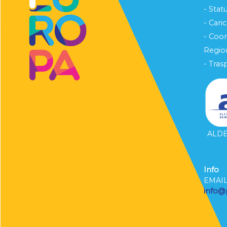
- Stat
- Cari
- Coo
Region
- Tras
ALDE 
Info
EMAI
info@