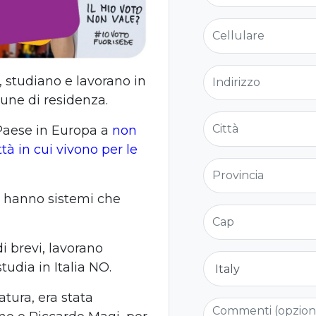
Cellulare
Indirizzo
i, studiano e lavorano in
une di residenza.
Città
o Paese in Europa a
non
ittà in cui vivono per le
Provincia
a hanno sistemi che
Cap
di brevi, lavorano
Nazione
tudia in Italia NO.
atura, era stata
Commenti (opzio