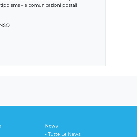
 tipo sms – e comunicazioni postali
ENSO
a
News
- Tutte Le News