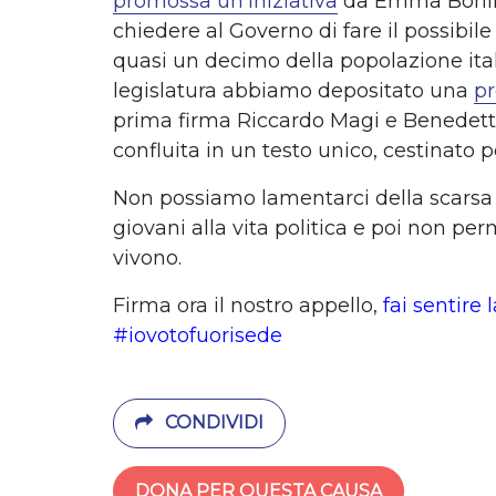
promossa un'iniziativa
da Emma Bonino
chiedere al Governo di fare il possibile
quasi un decimo della popolazione ital
legislatura abbiamo depositato una
pr
prima firma Riccardo Magi e Benedett
confluita in un testo unico, cestinato 
Non possiamo lamentarci della scarsa
giovani alla vita politica e poi non per
vivono.
Firma ora il nostro appello,
fai sentire 
#iovotofuorisede
CONDIVIDI
DONA PER QUESTA CAUSA