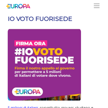
Salta
IO VOTO FUORISEDE
5 milioni di italiani
, soprattutto giovani, studiano e