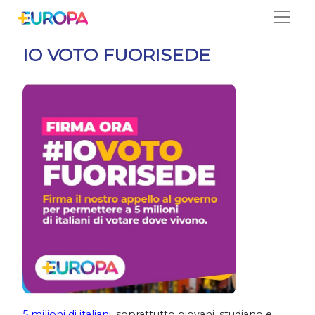
Salta
IO VOTO FUORISEDE
5 milioni di italiani
, soprattutto giovani, studiano e