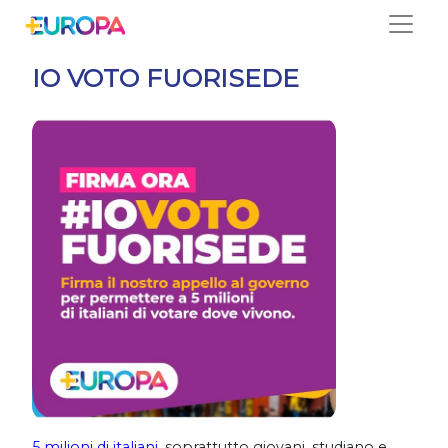
Salta
IO VOTO FUORISEDE
5 milioni di italiani
, soprattutto giovani, studiano e