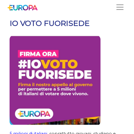
Salta
IO VOTO FUORISEDE
5 milioni di italiani
, soprattutto giovani, studiano e