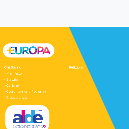
Chi Siamo
Petizioni
- Manifesto
- Statuto
- Cariche
- Coordinamenti Regionali
- Trasparenza