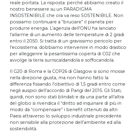
reale portata. La risposta: perché abbiamo creato il
nostro benessere su un PARADIGMA
INSOSTENIBILE che ora va reso SOSTENIBILE. Non
possiamo continuare a “bruciare” il pianeta per
produrre energia. L’agenzia dell’ONU ha lanciato
l’allarme di un aumento delle temperature di 2 gradi
entro il 2050. Si tratta di un gravissimo pericolo per
l’ecosistema: dobbiamo intervenire in modo drastico
per alleggerire la pesantissima coperta di C02 che
avvolge la terra surriscaldandola e soffocandola.
Il G20 di Roma e la COP26 di Glasgow si sono mosse
nella direzione giusta, ma non hanno fatto la
differenza fissando l’obiettivo di 1,5 gradi entro come
negli auspici dell’accordo di Parigi del 2015. Gli Stati,
quindi, non sono stati blindati e da una parte all’altra
del globo si rivendica il “diritto ad inquinare di più in
modo da “compensare” i benefit ottenuti da altri
Paesi attraverso lo sviluppo industriale precedente
non sensibile alla protezione dell’ambiente ed alla
sostenibilità.