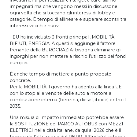
investimenti per realizzare i target a cui ci siamo
impegnati ma che vengono messi in discussone
ogni volta che si toccano gli interessi di lobby e
categorie. È tempo di allineare e superare scontri tra
interessi vecchie nuovi.
+EU ha individuato 3 fronti principali, MOBILITÀ,
RIFIUTI, ENERGIA. A questi si aggiunge il fattore
frenante della BUROCRAZIA: bisogna eliminare gli
ingorghi per non mettere a rischio l’utilizzo dei fondi
europei.
È anche tempo di mettere a punto proposte
concrete.
Per la MOBILITÀ il governo ha aderito alla linea UE
con lo stop alle vendite delle auto a motore a
combustione interna (benzina, diesel, ibride) entro il
2035.
Una misura di impatto immediato potrebbe essere
la SOSTITUZIONE del PARCO AUTOBUS con MEZZI
ELETTRICI nelle città italiane, da qui al 2026 che è il
tempo dell’attuazione del PNRR. Affinché il sistema